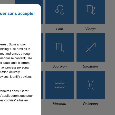
uer sans accepter
Cancer
Lion
Vierge
erest: Store and/or
tising; Use profiles to
tand audiences through
personalise content; Use
 fraud, and fix errors;
Balance
Scorpion
Sagittaire
 may process personal
mation actively
vices; Identify devices
rtenaires dans "Gérer
s'appliqueront que pour
les cookies" situé en
Capricorne
Verseau
Poissons