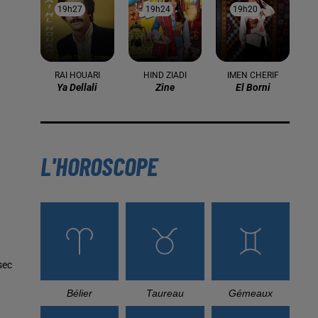
19h27
19h27
19h24
19h24
19h20
19h20
RAI HOUARI
HIND ZIADI
IMEN CHERIF
Ya Dellali
Zine
El Borni
L'HOROSCOPE
sec
Bélier
Taureau
Gémeaux