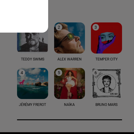
LE TOP
1
2
3
TEDDY SWIMS
ALEX WARREN
TEMPER CITY
4
5
6
JÉRÉMY FREROT
NAÏKA
BRUNO MARS