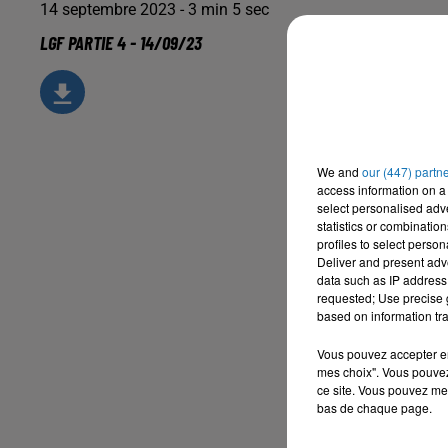
14 septembre 2023 - 3 min 5 sec
LGF PARTIE 4 - 14/09/23
We and
our (447) partn
access information on a 
select personalised ad
statistics or combinatio
profiles to select person
Deliver and present adv
data such as IP address 
requested; Use precise g
based on information tra
Vous pouvez accepter en 
mes choix". Vous pouvez
ce site. Vous pouvez met
bas de chaque page.