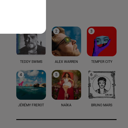
LE TOP
1
2
3
TEDDY SWIMS
ALEX WARREN
TEMPER CITY
4
5
6
JÉRÉMY FREROT
NAÏKA
BRUNO MARS