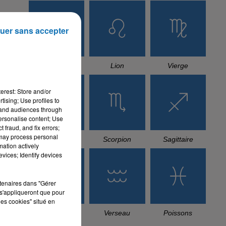
uer sans accepter
Cancer
Lion
Vierge
erest: Store and/or
tising; Use profiles to
tand audiences through
personalise content; Use
 fraud, and fix errors;
 may process personal
Balance
Scorpion
Sagittaire
mation actively
vices; Identify devices
rtenaires dans "Gérer
s'appliqueront que pour
les cookies" situé en
Capricorne
Verseau
Poissons