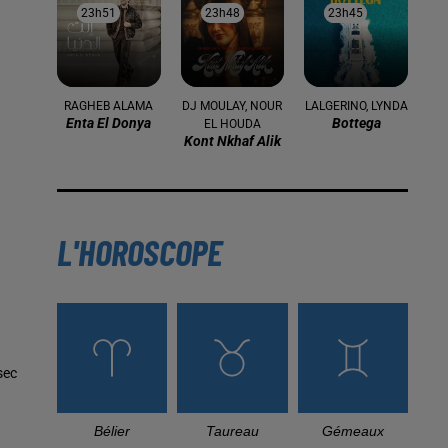
23h51
23h51
23h48
23h48
23h45
23h45
RAGHEB ALAMA
DJ MOULAY, NOUR
LALGERINO, LYNDA
Enta El Donya
Bottega
EL HOUDA
Kont Nkhaf Alik
L'HOROSCOPE
sec
Bélier
Taureau
Gémeaux