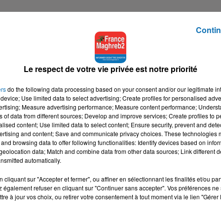
Contin
Le respect de votre vie privée est notre priorité
ers
do the following data processing based on your consent and/or our legitimate int
device; Use limited data to select advertising; Create profiles for personalised adver
vertising; Measure advertising performance; Measure content performance; Unders
ns of data from different sources; Develop and improve services; Create profiles to 
alised content; Use limited data to select content; Ensure security, prevent and detect
ertising and content; Save and communicate privacy choices. These technologies
and browsing data to offer following functionalities: Identify devices based on infor
eolocation data; Match and combine data from other data sources; Link different de
nsmitted automatically.
cliquant sur "Accepter et fermer", ou affiner en sélectionnant les finalités et/ou pa
 également refuser en cliquant sur "Continuer sans accepter". Vos préférences ne 
tre à jour vos choix, ou retirer votre consentement à tout moment via le lien "Gérer 