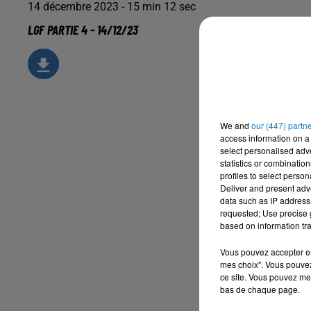
14 décembre 2023 - 15 min 12 sec
LGF PARTIE 4 - 14/12/23
We and
our (447) partn
access information on a 
select personalised ad
statistics or combinatio
profiles to select person
Deliver and present adv
data such as IP address 
requested; Use precise g
based on information tra
Vous pouvez accepter en 
mes choix". Vous pouvez
ce site. Vous pouvez met
bas de chaque page.