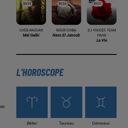
8h39
8h39
8h34
8h34
8h31
8h31
CHEB ANOUAR
NOUR CHIBA
DJ YOUCEF, TEAM
Mal Galbi
Ness El Janoub
PAIYA
La Vie
L'HOROSCOPE
sec
Bélier
Taureau
Gémeaux