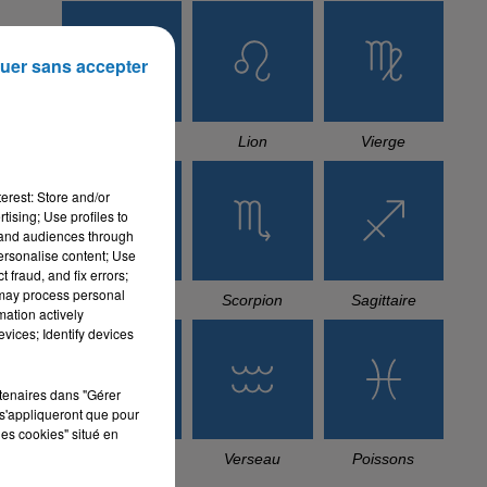
uer sans accepter
Cancer
Lion
Vierge
erest: Store and/or
tising; Use profiles to
tand audiences through
personalise content; Use
 fraud, and fix errors;
 may process personal
Balance
Scorpion
Sagittaire
mation actively
vices; Identify devices
rtenaires dans "Gérer
s'appliqueront que pour
les cookies" situé en
Capricorne
Verseau
Poissons