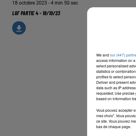
18 octobre 2023 - 4 min 50 sec
LGF PARTIE 4 - 18/10/23
We and
our (447) partn
access information on a 
select personalised ad
statistics or combinatio
profiles to select person
Deliver and present adv
data such as IP address 
requested; Use precise g
based on information tra
Vous pouvez accepter en 
mes choix". Vous pouvez
ce site. Vous pouvez met
bas de chaque page.