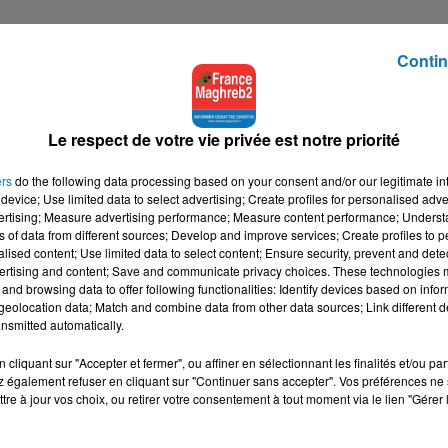
Contin
Le respect de votre vie privée est notre priorité
ers
do the following data processing based on your consent and/or our legitimate int
device; Use limited data to select advertising; Create profiles for personalised adver
vertising; Measure advertising performance; Measure content performance; Unders
ns of data from different sources; Develop and improve services; Create profiles to 
alised content; Use limited data to select content; Ensure security, prevent and detect
ertising and content; Save and communicate privacy choices. These technologies
and browsing data to offer following functionalities: Identify devices based on infor
eolocation data; Match and combine data from other data sources; Link different de
nsmitted automatically.
cliquant sur "Accepter et fermer", ou affiner en sélectionnant les finalités et/ou pa
 également refuser en cliquant sur "Continuer sans accepter". Vos préférences ne 
tre à jour vos choix, ou retirer votre consentement à tout moment via le lien "Gérer 