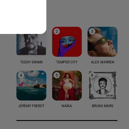
LE TOP
1
2
3
TEDDY SWIMS
TEMPER CITY
ALEX WARREN
4
5
6
JÉRÉMY FREROT
NAÏKA
BRUNO MARS