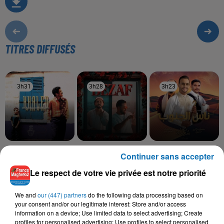
TITRES DIFFUSÉS
3h31
3h31
3h28
3h28
3h23
3h23
KHALED
SALIM CRAVATA,
NOUR CHIBA
Continuer sans accepter
Serbi Serbi (album
Ness El Janoub
TAWSEN
Version)
Bezaf
Le respect de votre vie privée est notre priorité
We and
our (447) partners
do the following data processing based on
your consent and/or our legitimate interest: Store and/or access
information on a device; Use limited data to select advertising; Create
L'HOROSCOPE
profiles for personalised advertising; Use profiles to select personalised