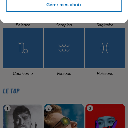
Gérer mes choix
Balance
Scorpion
Sagittaire
Capricorne
Verseau
Poissons
LE TOP
1
2
3