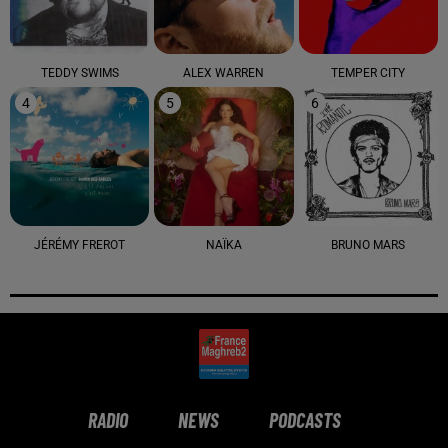
TEDDY SWIMS
ALEX WARREN
TEMPER CITY
4
5
6
JÉRÉMY FREROT
NAÏKA
BRUNO MARS
RADIO
NEWS
PODCASTS