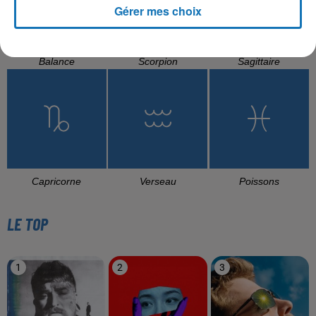
Gérer mes choix
Balance
Scorpion
Sagittaire
Capricorne
Verseau
Poissons
LE TOP
1
2
3