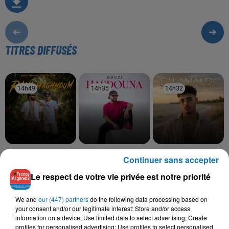
TITRES DIFFUSÉS
14h49
14h49
14h35
14h35
14h32
14h32
KADER JAPONAIS, REDA
DOUZI
MOHA K
Continuer sans accepter
Hasdouna
Salamalek
SOUSSIA
Rani Maghmoum
Le respect de votre vie privée est notre priorité
We and
our (447) partners
do the following data processing based on
your consent and/or our legitimate interest: Store and/or access
information on a device; Use limited data to select advertising; Create
L'HOROSCOPE
profiles for personalised advertising; Use profiles to select personalised