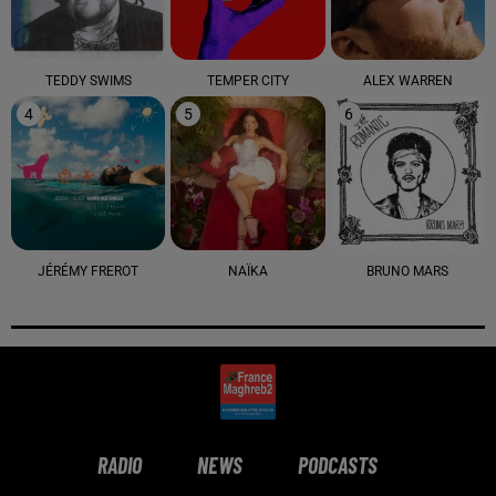
TEDDY SWIMS
TEMPER CITY
ALEX WARREN
4
5
6
JÉRÉMY FREROT
NAÏKA
BRUNO MARS
RADIO
NEWS
PODCASTS