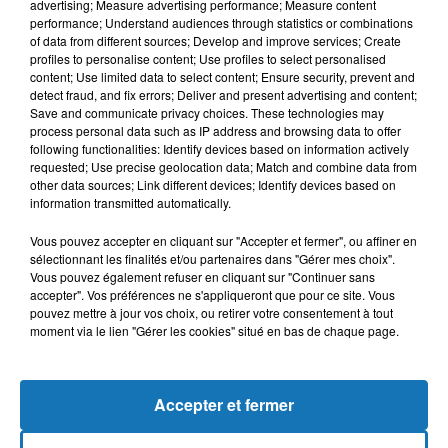
advertising; Measure advertising performance; Measure content
performance; Understand audiences through statistics or combinations
of data from different sources; Develop and improve services; Create
profiles to personalise content; Use profiles to select personalised
content; Use limited data to select content; Ensure security, prevent and
detect fraud, and fix errors; Deliver and present advertising and content;
Save and communicate privacy choices. These technologies may
process personal data such as IP address and browsing data to offer
following functionalities: Identify devices based on information actively
requested; Use precise geolocation data; Match and combine data from
Bélier
Taureau
Gémeaux
other data sources; Link different devices; Identify devices based on
information transmitted automatically.
Vous pouvez accepter en cliquant sur "Accepter et fermer", ou affiner en
sélectionnant les finalités et/ou partenaires dans "Gérer mes choix".
Vous pouvez également refuser en cliquant sur "Continuer sans
accepter". Vos préférences ne s'appliqueront que pour ce site. Vous
pouvez mettre à jour vos choix, ou retirer votre consentement à tout
moment via le lien "Gérer les cookies" situé en bas de chaque page.
Cancer
Lion
Vierge
Accepter et fermer