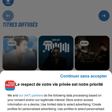
TITRES DIFFUSÉS
6h53
6h53
6h50
6h50
6h46
6h46
Continuer sans accepter
MATOUB LOUNES
MOHAMED RAMADAN
FAYCAL MIGNON, TOXICO
Slaavitt Ay Avehri
Roo7
Hya Li Bghat
Le respect de votre vie privée est notre priorité
We and
our (447) partners
do the following data processing based on
your consent and/or our legitimate interest: Store and/or access
L'HOROSCOPE
information on a device; Use limited data to select advertising; Create
profiles for personalised advertising; Use profiles to select personalised