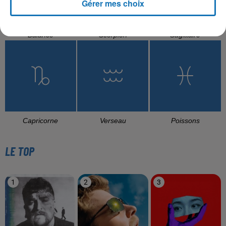
Gérer mes choix
Balance
Scorpion
Sagittaire
Capricorne
Verseau
Poissons
LE TOP
1
2
3