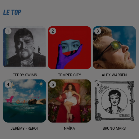
LE TOP
1
2
3
TEDDY SWIMS
TEMPER CITY
ALEX WARREN
4
5
6
JÉRÉMY FREROT
NAÏKA
BRUNO MARS