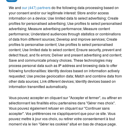
CHEB HAMIDOU, OMAR
LALGERINO, LYNDA
MOHAMED RAMADAN
We and
our (447) partners
do the following data processing based on
Bottega
Roo7
KAMAL
your consent and/or our legitimate interest: Store and/or access
Bahibek W Bes
information on a device; Use limited data to select advertising; Create
profiles for personalised advertising; Use profiles to select personalised
advertising; Measure advertising performance; Measure content
performance; Understand audiences through statistics or combinations
of data from different sources; Develop and improve services; Create
profiles to personalise content; Use profiles to select personalised
L'HOROSCOPE
content; Use limited data to select content; Ensure security, prevent and
detect fraud, and fix errors; Deliver and present advertising and content;
Save and communicate privacy choices. These technologies may
process personal data such as IP address and browsing data to offer
following functionalities: Identify devices based on information actively
requested; Use precise geolocation data; Match and combine data from
other data sources; Link different devices; Identify devices based on
information transmitted automatically.
Vous pouvez accepter en cliquant sur "Accepter et fermer", ou affiner en
sélectionnant les finalités et/ou partenaires dans "Gérer mes choix".
Bélier
Taureau
Gémeaux
Vous pouvez également refuser en cliquant sur "Continuer sans
accepter". Vos préférences ne s'appliqueront que pour ce site. Vous
pouvez mettre à jour vos choix, ou retirer votre consentement à tout
moment via le lien "Gérer les cookies" situé en bas de chaque page.