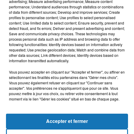
advertising; Measure advertising performance; Measure content
performance; Understand audiences through statistics or combinations
of data from different sources; Develop and improve services; Create
profiles to personalise content; Use profiles to select personalised
content; Use limited data to select content; Ensure security, prevent and
detect fraud, and fix errors; Deliver and present advertising and content;
Save and communicate privacy choices. These technologies may
process personal data such as IP address and browsing data to offer
following functionalities: Identify devices based on information actively
requested; Use precise geolocation data; Match and combine data from
Bélier
Taureau
Gémeaux
other data sources; Link different devices; Identify devices based on
information transmitted automatically.
Vous pouvez accepter en cliquant sur "Accepter et fermer", ou affiner en
sélectionnant les finalités et/ou partenaires dans "Gérer mes choix".
Vous pouvez également refuser en cliquant sur "Continuer sans
accepter". Vos préférences ne s'appliqueront que pour ce site. Vous
pouvez mettre à jour vos choix, ou retirer votre consentement à tout
moment via le lien "Gérer les cookies" situé en bas de chaque page.
Cancer
Lion
Vierge
Accepter et fermer