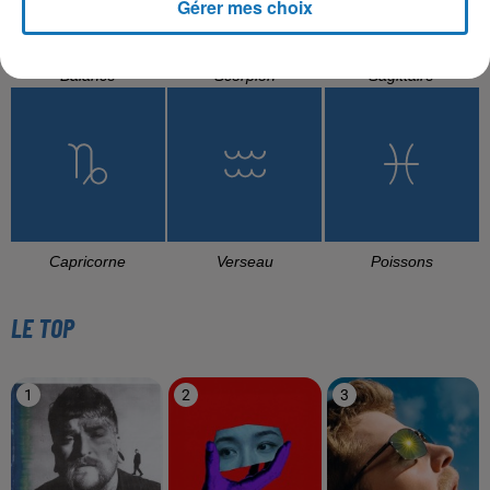
Gérer mes choix
Balance
Scorpion
Sagittaire
Capricorne
Verseau
Poissons
LE TOP
1
2
3