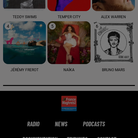
TEDDY SWIMS
TEMPER CITY
ALEX WARREN
4
5
6
JÉRÉMY FREROT
NAÏKA
BRUNO MARS
RADIO
NEWS
PODCASTS