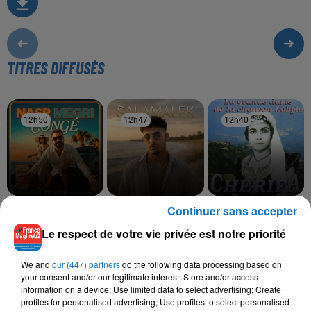
TITRES DIFFUSÉS
12h50
12h50
12h47
12h47
12h40
12h40
Continuer sans accepter
NASR MEGRI
MOHA K
CHERIFA
Congé
Salamalek
Echah Arnouyas
Le respect de votre vie privée est notre priorité
We and
our (447) partners
do the following data processing based on
your consent and/or our legitimate interest: Store and/or access
L'HOROSCOPE
information on a device; Use limited data to select advertising; Create
profiles for personalised advertising; Use profiles to select personalised