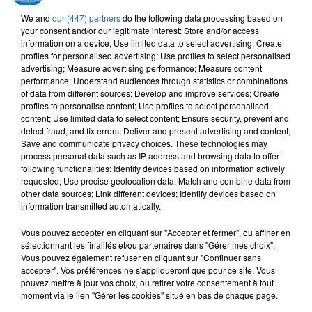
FARID KALAMITY,
MOHA K
INEZ, TAWSEN
We and
our (447) partners
do the following data processing based on
Salamalek
La La
MOOSIVE
your consent and/or our legitimate interest: Store and/or access
Ya Galbi Barkek
information on a device; Use limited data to select advertising; Create
profiles for personalised advertising; Use profiles to select personalised
advertising; Measure advertising performance; Measure content
performance; Understand audiences through statistics or combinations
of data from different sources; Develop and improve services; Create
profiles to personalise content; Use profiles to select personalised
L'HOROSCOPE
content; Use limited data to select content; Ensure security, prevent and
detect fraud, and fix errors; Deliver and present advertising and content;
Save and communicate privacy choices. These technologies may
process personal data such as IP address and browsing data to offer
following functionalities: Identify devices based on information actively
requested; Use precise geolocation data; Match and combine data from
other data sources; Link different devices; Identify devices based on
information transmitted automatically.
Vous pouvez accepter en cliquant sur "Accepter et fermer", ou affiner en
sélectionnant les finalités et/ou partenaires dans "Gérer mes choix".
Bélier
Taureau
Gémeaux
Vous pouvez également refuser en cliquant sur "Continuer sans
accepter". Vos préférences ne s'appliqueront que pour ce site. Vous
pouvez mettre à jour vos choix, ou retirer votre consentement à tout
moment via le lien "Gérer les cookies" situé en bas de chaque page.