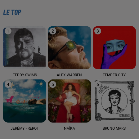
LE TOP
1
2
3
TEDDY SWIMS
ALEX WARREN
TEMPER CITY
4
5
6
JÉRÉMY FREROT
NAÏKA
BRUNO MARS