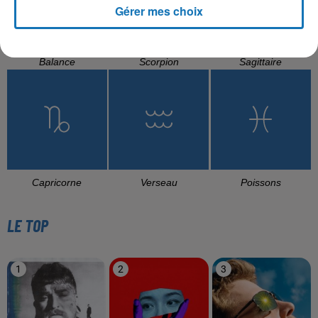
Gérer mes choix
Balance
Scorpion
Sagittaire
Capricorne
Verseau
Poissons
LE TOP
1
2
3