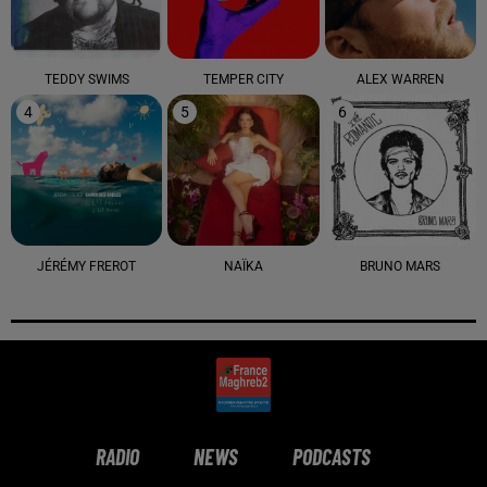
TEDDY SWIMS
TEMPER CITY
ALEX WARREN
4
5
6
JÉRÉMY FREROT
NAÏKA
BRUNO MARS
RADIO
NEWS
PODCASTS