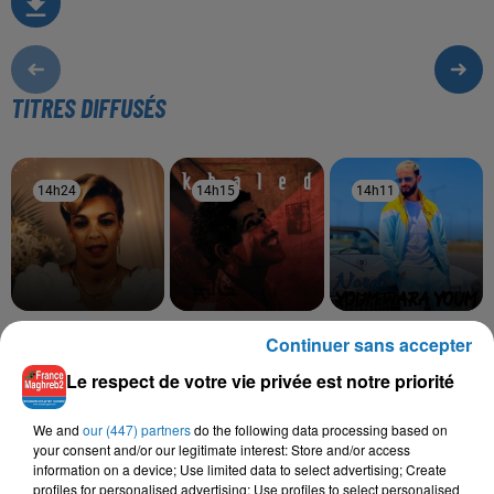
TITRES DIFFUSÉS
14h24
14h24
14h15
14h15
14h11
14h11
SOOLKING, CHEBA
CHEB KHALED
MARWEN NORDO
Continuer sans accepter
Mauvais Sang
Youm Wara Youm
ZOHRA
Saknet Marseille
Le respect de votre vie privée est notre priorité
We and
our (447) partners
do the following data processing based on
your consent and/or our legitimate interest: Store and/or access
information on a device; Use limited data to select advertising; Create
L'HOROSCOPE
profiles for personalised advertising; Use profiles to select personalised