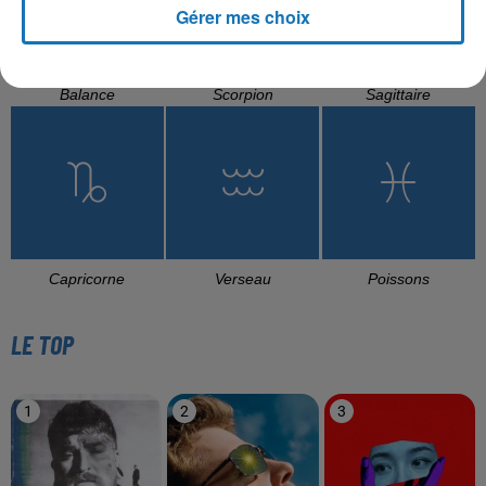
Gérer mes choix
Balance
Scorpion
Sagittaire
Capricorne
Verseau
Poissons
LE TOP
1
2
3