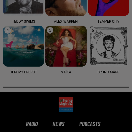
TEDDY SWIMS
ALEX WARREN
TEMPER CITY
4
5
6
JÉRÉMY FREROT
NAÏKA
BRUNO MARS
RADIO
NEWS
PODCASTS