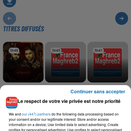
TITRES DIFFUSÉS
5h48
5h48
5h45
5h45
5h41
5h41
MOUH MILANO
VEN1
FARID KALAMITY,
Continuer sans accepter
L7or
Nouveau Monde
MOOSIVE
Ya Galbi Barkek
Le respect de votre vie privée est notre priorité
We and
our (447) partners
do the following data processing based on
your consent and/or our legitimate interest: Store and/or access
information on a device; Use limited data to select advertising; Create
L'HOROSCOPE
profiles for personalised advertising; Use profiles to select personalised