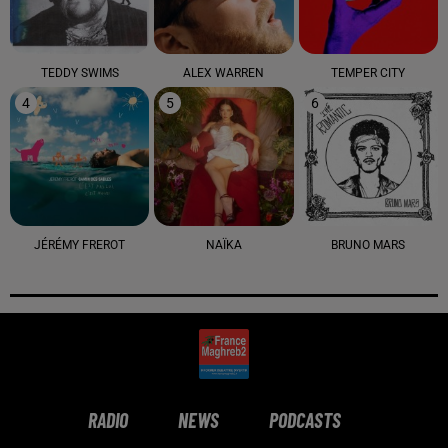
TEDDY SWIMS
ALEX WARREN
TEMPER CITY
4
5
6
JÉRÉMY FREROT
NAÏKA
BRUNO MARS
RADIO
NEWS
PODCASTS