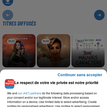
TITRES DIFFUSÉS
5h32
5h32
5h30
5h30
5h27
5h27
PASCALE MCHAALANI
SOOLKING, CHEBA
ZAHO, MAGIC SYSTEM,
Continuer sans accepter
Kifak Lyawma
ZOHRA
ALONZO
Saknet Marseille
Mauvais Caractère
Le respect de votre vie privée est notre priorité
We and
our (447) partners
do the following data processing based on
your consent and/or our legitimate interest: Store and/or access
information on a device; Use limited data to select advertising; Create
L'HOROSCOPE
profiles for personalised advertising; Use profiles to select personalised