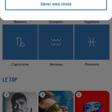
Gérer mes choix
Balance
Scorpion
Sagittaire
Capricorne
Verseau
Poissons
LE TOP
1
2
3