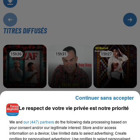
TITRES DIFFUSÉS
15h36
15h36
15h31
15h31
15h27
15h27
SALIM CRAVATA,
TALBI ONE
IMEN CHERIF
Continuer sans accepter
Alach Diri Alia
El Borni
TAWSEN
Bezaf
Le respect de votre vie privée est notre priorité
We and
our (447) partners
do the following data processing based on
your consent and/or our legitimate interest: Store and/or access
information on a device; Use limited data to select advertising; Create
L'HOROSCOPE
profiles for personalised advertising; Use profiles to select personalised