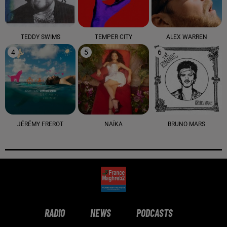
TEDDY SWIMS
TEMPER CITY
ALEX WARREN
4
5
6
JÉRÉMY FREROT
NAÏKA
BRUNO MARS
RADIO
NEWS
PODCASTS