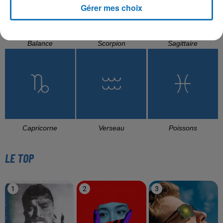
Gérer mes choix
Balance
Scorpion
Sagittaire
Capricorne
Verseau
Poissons
LE TOP
1
2
3