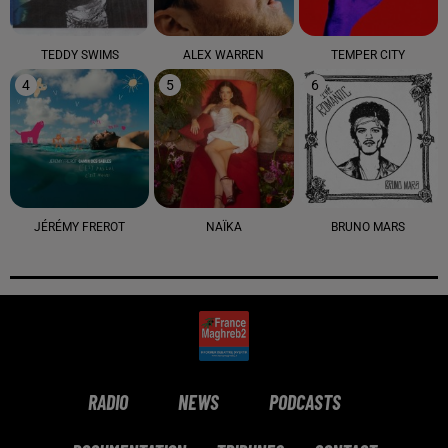
TEDDY SWIMS
ALEX WARREN
TEMPER CITY
4
5
6
JÉRÉMY FREROT
NAÏKA
BRUNO MARS
RADIO
NEWS
PODCASTS