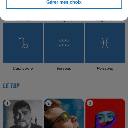
Gérer mes choix
Balance
Scorpion
Sagittaire
Capricorne
Verseau
Poissons
LE TOP
1
2
3