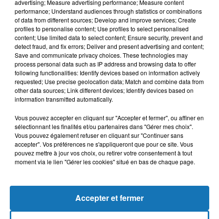
advertising; Measure advertising performance; Measure content
performance; Understand audiences through statistics or combinations
of data from different sources; Develop and improve services; Create
profiles to personalise content; Use profiles to select personalised
content; Use limited data to select content; Ensure security, prevent and
detect fraud, and fix errors; Deliver and present advertising and content;
Save and communicate privacy choices. These technologies may
process personal data such as IP address and browsing data to offer
following functionalities: Identify devices based on information actively
requested; Use precise geolocation data; Match and combine data from
Bélier
Taureau
Gémeaux
other data sources; Link different devices; Identify devices based on
information transmitted automatically.
Vous pouvez accepter en cliquant sur "Accepter et fermer", ou affiner en
sélectionnant les finalités et/ou partenaires dans "Gérer mes choix".
Vous pouvez également refuser en cliquant sur "Continuer sans
accepter". Vos préférences ne s'appliqueront que pour ce site. Vous
pouvez mettre à jour vos choix, ou retirer votre consentement à tout
moment via le lien "Gérer les cookies" situé en bas de chaque page.
Cancer
Lion
Vierge
Accepter et fermer