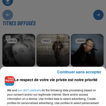
TITRES DIFFUSÉS
10h10
10h10
10h07
10h07
10h05
10h05
Continuer sans accepter
JULIA BOUTROS
RAGHEB ALAMA
MANAL
Charb Arabi Win
Enta El Donya
Wqita
Le respect de votre vie privée est notre priorité
We and
our (447) partners
do the following data processing based on
your consent and/or our legitimate interest: Store and/or access
L'HOROSCOPE
information on a device; Use limited data to select advertising; Create
profiles for personalised advertising; Use profiles to select personalised