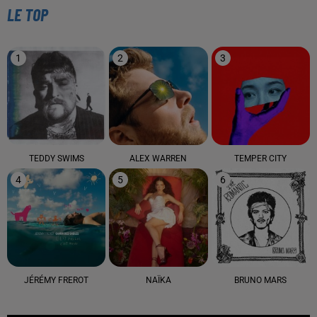
LE TOP
1
2
3
TEDDY SWIMS
ALEX WARREN
TEMPER CITY
4
5
6
JÉRÉMY FREROT
NAÏKA
BRUNO MARS