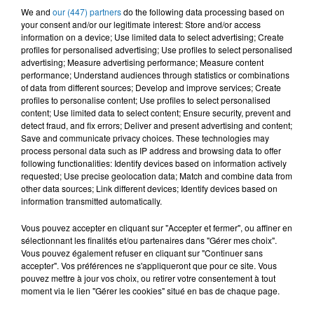
We and
our (447) partners
do the following data processing based on
CHEB NASRO
RAOUF MAHER
NOUAMAN BELAIACHI
your consent and/or our legitimate interest: Store and/or access
Reviens À Moi
Mabrouk
Mon Bb D'amour
information on a device; Use limited data to select advertising; Create
profiles for personalised advertising; Use profiles to select personalised
advertising; Measure advertising performance; Measure content
performance; Understand audiences through statistics or combinations
of data from different sources; Develop and improve services; Create
L'HOROSCOPE
profiles to personalise content; Use profiles to select personalised
content; Use limited data to select content; Ensure security, prevent and
detect fraud, and fix errors; Deliver and present advertising and content;
Save and communicate privacy choices. These technologies may
process personal data such as IP address and browsing data to offer
following functionalities: Identify devices based on information actively
requested; Use precise geolocation data; Match and combine data from
other data sources; Link different devices; Identify devices based on
information transmitted automatically.
Vous pouvez accepter en cliquant sur "Accepter et fermer", ou affiner en
sélectionnant les finalités et/ou partenaires dans "Gérer mes choix".
Bélier
Taureau
Gémeaux
Vous pouvez également refuser en cliquant sur "Continuer sans
accepter". Vos préférences ne s'appliqueront que pour ce site. Vous
pouvez mettre à jour vos choix, ou retirer votre consentement à tout
moment via le lien "Gérer les cookies" situé en bas de chaque page.