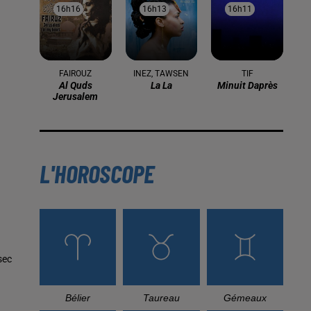
16h16
16h16
16h13
16h13
16h11
16h11
FAIROUZ
INEZ, TAWSEN
TIF
Al Quds
La La
Minuit Daprès
Jerusalem
L'HOROSCOPE
sec
Bélier
Taureau
Gémeaux