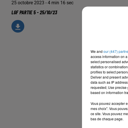
25 octobre 2023 - 4 min 16 sec
LGF PARTIE 5 - 25/10/23
We and
our (447) partn
access information on a 
select personalised ad
statistics or combinatio
profiles to select person
Deliver and present adv
data such as IP address 
requested; Use precise g
based on information tra
Vous pouvez accepter en 
mes choix". Vous pouvez
ce site. Vous pouvez met
bas de chaque page.