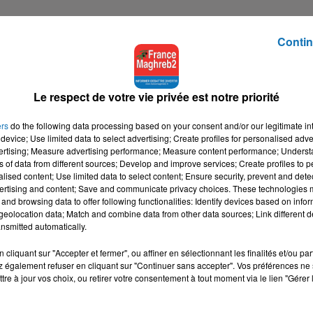
Contin
Le respect de votre vie privée est notre priorité
ers
do the following data processing based on your consent and/or our legitimate int
device; Use limited data to select advertising; Create profiles for personalised adver
vertising; Measure advertising performance; Measure content performance; Unders
ns of data from different sources; Develop and improve services; Create profiles to 
alised content; Use limited data to select content; Ensure security, prevent and detect
ertising and content; Save and communicate privacy choices. These technologies
and browsing data to offer following functionalities: Identify devices based on infor
eolocation data; Match and combine data from other data sources; Link different de
nsmitted automatically.
cliquant sur "Accepter et fermer", ou affiner en sélectionnant les finalités et/ou pa
 également refuser en cliquant sur "Continuer sans accepter". Vos préférences ne 
tre à jour vos choix, ou retirer votre consentement à tout moment via le lien "Gérer 