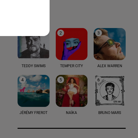
LE TOP
1
2
3
TEDDY SWIMS
TEMPER CITY
ALEX WARREN
4
5
6
JÉRÉMY FREROT
NAÏKA
BRUNO MARS