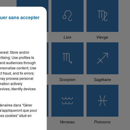
uer sans accepter
Cancer
Lion
Vierge
erest: Store and/or
tising; Use profiles to
tand audiences through
personalise content; Use
 fraud, and fix errors;
 may process personal
Balance
Scorpion
Sagittaire
mation actively
vices; Identify devices
rtenaires dans "Gérer
s'appliqueront que pour
les cookies" situé en
Capricorne
Verseau
Poissons