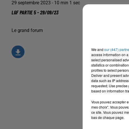
29 septembre 2023 - 10 min 1 sec
LGF PARTIE 5 - 29/09/23
Le grand forum
We and
our (447) partn
access information on a 
select personalised ad
statistics or combinatio
profiles to select person
Deliver and present adv
data such as IP address 
requested; Use precise g
based on information tra
Vous pouvez accepter en 
mes choix". Vous pouvez
ce site. Vous pouvez met
bas de chaque page.