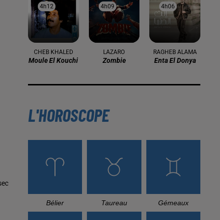
4h12
4h12
4h09
4h09
4h06
4h06
CHEB KHALED
LAZARO
RAGHEB ALAMA
Moule El Kouchi
Zombie
Enta El Donya
L'HOROSCOPE
sec
Bélier
Taureau
Gémeaux