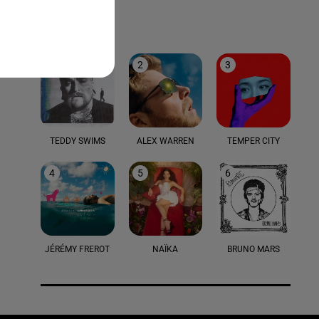
LE TOP
1
2
3
TEDDY SWIMS
ALEX WARREN
TEMPER CITY
4
5
6
JÉRÉMY FREROT
NAÏKA
BRUNO MARS