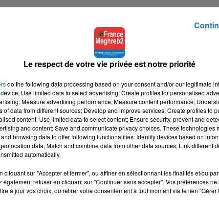
Contin
Le respect de votre vie privée est notre priorité
ers
do the following data processing based on your consent and/or our legitimate int
device; Use limited data to select advertising; Create profiles for personalised adver
vertising; Measure advertising performance; Measure content performance; Unders
ns of data from different sources; Develop and improve services; Create profiles to 
alised content; Use limited data to select content; Ensure security, prevent and detect
ertising and content; Save and communicate privacy choices. These technologies
and browsing data to offer following functionalities: Identify devices based on infor
eolocation data; Match and combine data from other data sources; Link different de
nsmitted automatically.
cliquant sur "Accepter et fermer", ou affiner en sélectionnant les finalités et/ou pa
 également refuser en cliquant sur "Continuer sans accepter". Vos préférences ne 
tre à jour vos choix, ou retirer votre consentement à tout moment via le lien "Gérer 