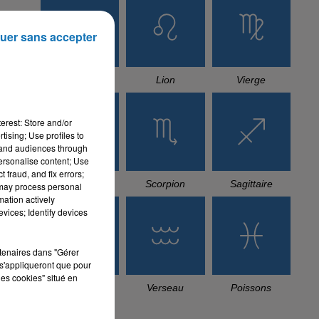
uer sans accepter
Cancer
Lion
Vierge
erest: Store and/or
tising; Use profiles to
tand audiences through
personalise content; Use
 fraud, and fix errors;
Balance
Scorpion
Sagittaire
 may process personal
mation actively
vices; Identify devices
rtenaires dans "Gérer
s'appliqueront que pour
les cookies" situé en
Capricorne
Verseau
Poissons