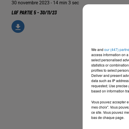
30 novembre 2023 - 14 min 3 sec
LGF PARTIE 5 - 30/11/23
We and
our (447) partn
access information on a 
select personalised ad
statistics or combinatio
profiles to select person
Deliver and present adv
data such as IP address 
requested; Use precise g
based on information tra
Vous pouvez accepter en 
mes choix". Vous pouvez
ce site. Vous pouvez met
bas de chaque page.