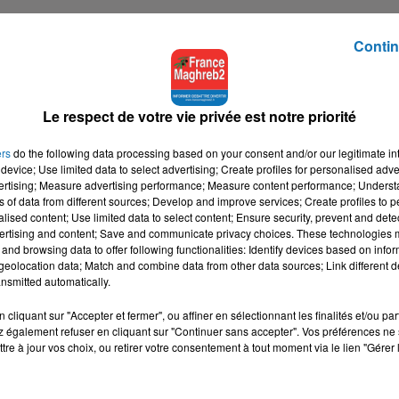
Contin
Le respect de votre vie privée est notre priorité
ers
do the following data processing based on your consent and/or our legitimate int
device; Use limited data to select advertising; Create profiles for personalised adver
vertising; Measure advertising performance; Measure content performance; Unders
ns of data from different sources; Develop and improve services; Create profiles to 
alised content; Use limited data to select content; Ensure security, prevent and detect
ertising and content; Save and communicate privacy choices. These technologies
and browsing data to offer following functionalities: Identify devices based on infor
eolocation data; Match and combine data from other data sources; Link different de
nsmitted automatically.
cliquant sur "Accepter et fermer", ou affiner en sélectionnant les finalités et/ou pa
 également refuser en cliquant sur "Continuer sans accepter". Vos préférences ne 
tre à jour vos choix, ou retirer votre consentement à tout moment via le lien "Gérer 