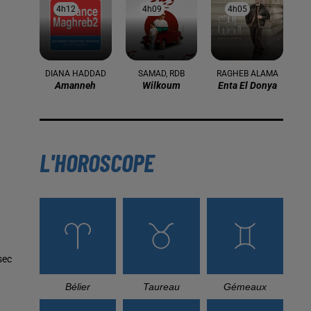
4h12
4h12
4h09
4h09
4h05
4h05
DIANA HADDAD
SAMAD, RDB
RAGHEB ALAMA
Amanneh
Wilkoum
Enta El Donya
L'HOROSCOPE
sec
Bélier
Taureau
Gémeaux