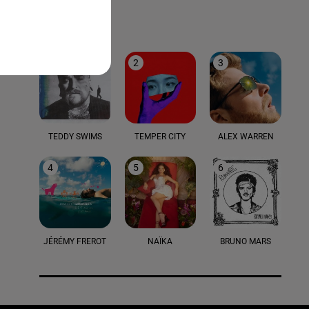
LE TOP
1
2
3
TEDDY SWIMS
TEMPER CITY
ALEX WARREN
4
5
6
JÉRÉMY FREROT
NAÏKA
BRUNO MARS