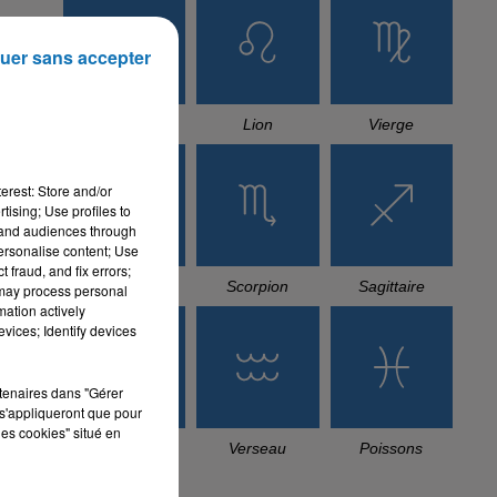
uer sans accepter
Cancer
Lion
Vierge
erest: Store and/or
tising; Use profiles to
tand audiences through
personalise content; Use
 fraud, and fix errors;
Balance
Scorpion
Sagittaire
 may process personal
mation actively
vices; Identify devices
rtenaires dans "Gérer
s'appliqueront que pour
les cookies" situé en
Capricorne
Verseau
Poissons