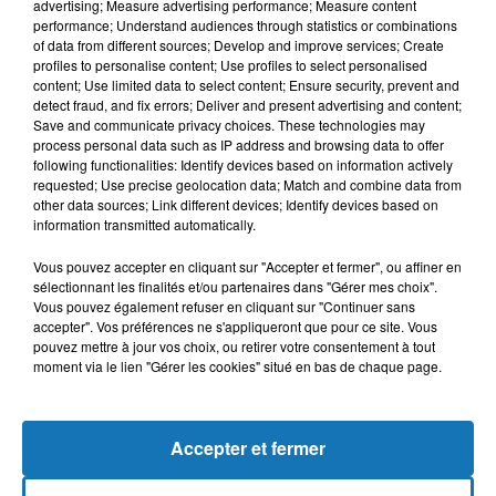
advertising; Measure advertising performance; Measure content
performance; Understand audiences through statistics or combinations
of data from different sources; Develop and improve services; Create
profiles to personalise content; Use profiles to select personalised
content; Use limited data to select content; Ensure security, prevent and
detect fraud, and fix errors; Deliver and present advertising and content;
Save and communicate privacy choices. These technologies may
process personal data such as IP address and browsing data to offer
following functionalities: Identify devices based on information actively
requested; Use precise geolocation data; Match and combine data from
Bélier
Taureau
Gémeaux
other data sources; Link different devices; Identify devices based on
information transmitted automatically.
Vous pouvez accepter en cliquant sur "Accepter et fermer", ou affiner en
sélectionnant les finalités et/ou partenaires dans "Gérer mes choix".
Vous pouvez également refuser en cliquant sur "Continuer sans
accepter". Vos préférences ne s'appliqueront que pour ce site. Vous
pouvez mettre à jour vos choix, ou retirer votre consentement à tout
moment via le lien "Gérer les cookies" situé en bas de chaque page.
Cancer
Lion
Vierge
Accepter et fermer