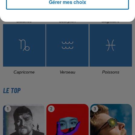
Gérer mes choix
Balance
Scorpion
Sagittaire
Capricorne
Verseau
Poissons
LE TOP
1
2
3