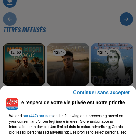
TITRES DIFFUSÉS
12h50
12h50
12h47
12h47
12h40
12h40
Continuer sans accepter
NASR MEGRI
MOHA K
CHERIFA
Congé
Salamalek
Echah Arnouyas
Le respect de votre vie privée est notre priorité
We and
our (447) partners
do the following data processing based on
your consent and/or our legitimate interest: Store and/or access
L'HOROSCOPE
information on a device; Use limited data to select advertising; Create
profiles for personalised advertising; Use profiles to select personalised