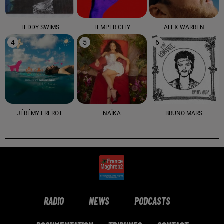
TEDDY SWIMS
TEMPER CITY
ALEX WARREN
4
5
6
JÉRÉMY FREROT
NAÏKA
BRUNO MARS
RADIO
NEWS
PODCASTS