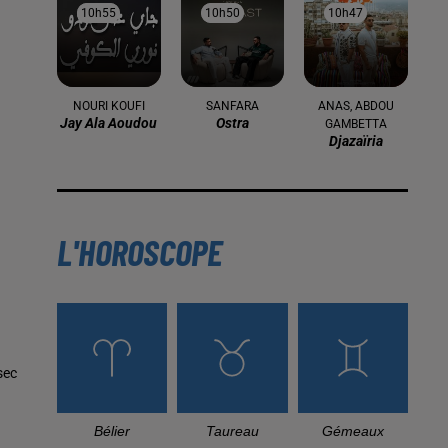
10h55
10h55
10h50
10h50
10h47
10h47
NOURI KOUFI
SANFARA
ANAS, ABDOU
Jay Ala Aoudou
Ostra
GAMBETTA
Djazaïria
L'HOROSCOPE
sec
Bélier
Taureau
Gémeaux