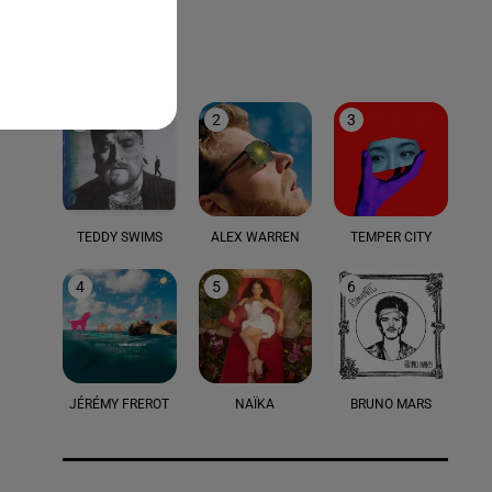
LE TOP
1
2
3
TEDDY SWIMS
ALEX WARREN
TEMPER CITY
4
5
6
JÉRÉMY FREROT
NAÏKA
BRUNO MARS