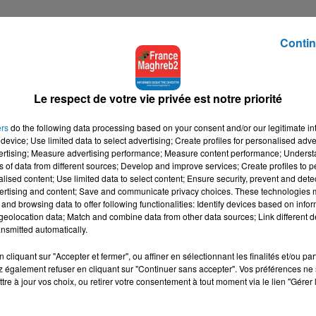
Contin
Le respect de votre vie privée est notre priorité
ers
do the following data processing based on your consent and/or our legitimate int
device; Use limited data to select advertising; Create profiles for personalised adver
vertising; Measure advertising performance; Measure content performance; Unders
ns of data from different sources; Develop and improve services; Create profiles to 
alised content; Use limited data to select content; Ensure security, prevent and detect
ertising and content; Save and communicate privacy choices. These technologies
and browsing data to offer following functionalities: Identify devices based on infor
eolocation data; Match and combine data from other data sources; Link different de
nsmitted automatically.
cliquant sur "Accepter et fermer", ou affiner en sélectionnant les finalités et/ou pa
 également refuser en cliquant sur "Continuer sans accepter". Vos préférences ne 
tre à jour vos choix, ou retirer votre consentement à tout moment via le lien "Gérer 