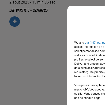
2 août 2023 - 13 min 36 sec
LGF PARTIE 6 - 02/08/23
We and
our (447) partn
access information on a 
select personalised ad
statistics or combinatio
profiles to select person
Deliver and present adv
data such as IP address 
requested; Use precise g
based on information tra
Vous pouvez accepter en 
mes choix". Vous pouvez
ce site. Vous pouvez met
bas de chaque page.