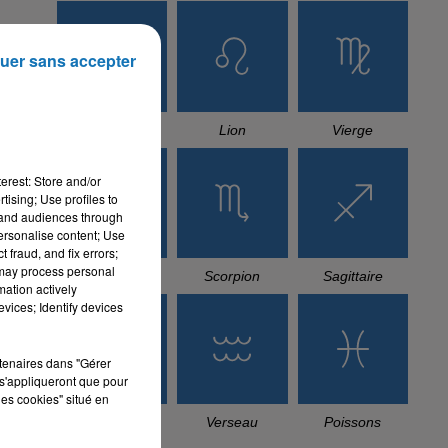
uer sans accepter
Cancer
Lion
Vierge
erest: Store and/or
tising; Use profiles to
tand audiences through
personalise content; Use
 fraud, and fix errors;
 may process personal
Balance
Scorpion
Sagittaire
mation actively
vices; Identify devices
rtenaires dans "Gérer
s'appliqueront que pour
les cookies" situé en
Capricorne
Verseau
Poissons