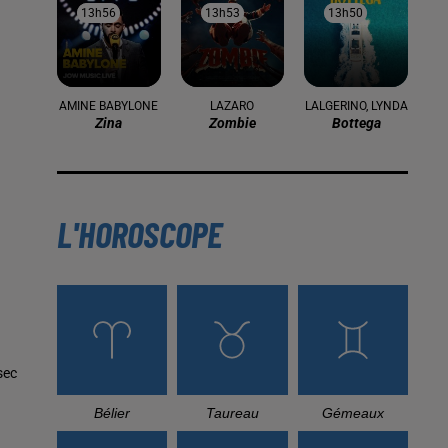
13h56
13h56
13h53
13h53
13h50
13h50
AMINE BABYLONE
LAZARO
LALGERINO, LYNDA
Zina
Zombie
Bottega
L'HOROSCOPE
sec
Bélier
Taureau
Gémeaux