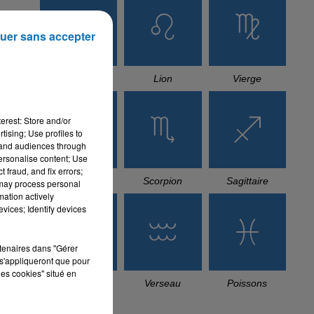
uer sans accepter
Cancer
Lion
Vierge
erest: Store and/or
tising; Use profiles to
tand audiences through
personalise content; Use
 fraud, and fix errors;
Balance
Scorpion
Sagittaire
 may process personal
mation actively
vices; Identify devices
rtenaires dans "Gérer
s'appliqueront que pour
les cookies" situé en
Capricorne
Verseau
Poissons