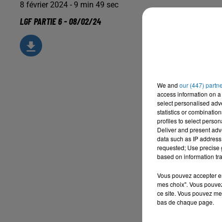
8 février 2024 - 9 min 49 sec
LGF PARTIE 6 - 08/02/24
We and
our (447) partn
access information on a 
select personalised ad
statistics or combinatio
profiles to select person
Deliver and present adv
data such as IP address 
requested; Use precise g
based on information tra
Vous pouvez accepter en 
mes choix". Vous pouvez
ce site. Vous pouvez met
bas de chaque page.