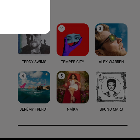
LE TOP
1
2
3
TEDDY SWIMS
TEMPER CITY
ALEX WARREN
4
5
6
JÉRÉMY FREROT
NAÏKA
BRUNO MARS