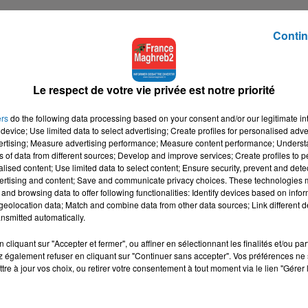
Contin
Le respect de votre vie privée est notre priorité
ers
do the following data processing based on your consent and/or our legitimate int
device; Use limited data to select advertising; Create profiles for personalised adver
vertising; Measure advertising performance; Measure content performance; Unders
ns of data from different sources; Develop and improve services; Create profiles to 
alised content; Use limited data to select content; Ensure security, prevent and detect
ertising and content; Save and communicate privacy choices. These technologies
and browsing data to offer following functionalities: Identify devices based on infor
eolocation data; Match and combine data from other data sources; Link different de
nsmitted automatically.
cliquant sur "Accepter et fermer", ou affiner en sélectionnant les finalités et/ou pa
 également refuser en cliquant sur "Continuer sans accepter". Vos préférences ne 
tre à jour vos choix, ou retirer votre consentement à tout moment via le lien "Gérer 