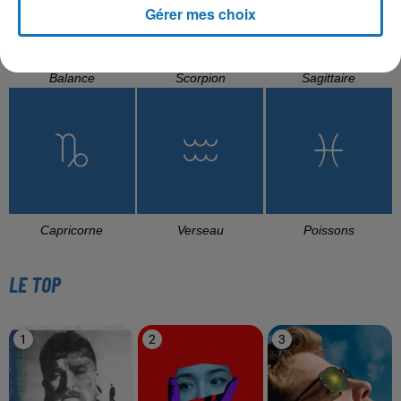
Gérer mes choix
Balance
Scorpion
Sagittaire
Capricorne
Verseau
Poissons
LE TOP
1
2
3