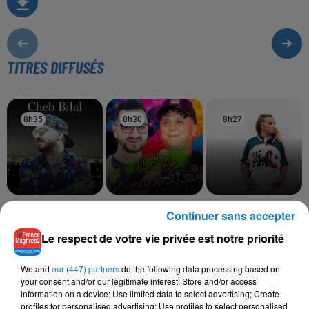
TITRES DIFFUSÉS
8h35
8h35
8h30
8h30
8h27
8h27
CHEB BILAL
OKBA DJOMATI, CHEB
BILEL TACCHINI, KAYNA
Continuer sans accepter
Nti Omri
ROCHDI
SAMET
Matta Lahwal
Ena Wiyek
Le respect de votre vie privée est notre priorité
We and
our (447) partners
do the following data processing based on
your consent and/or our legitimate interest: Store and/or access
information on a device; Use limited data to select advertising; Create
L'HOROSCOPE
profiles for personalised advertising; Use profiles to select personalised