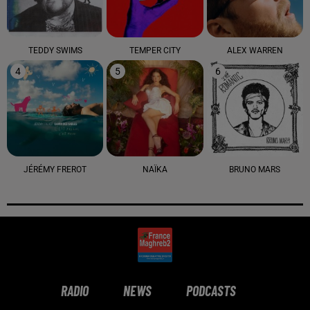
TEDDY SWIMS
TEMPER CITY
ALEX WARREN
4
5
6
JÉRÉMY FREROT
NAÏKA
BRUNO MARS
RADIO
NEWS
PODCASTS