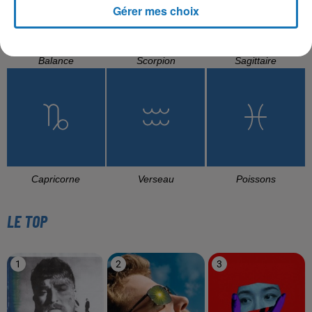
Gérer mes choix
Balance
Scorpion
Sagittaire
Capricorne
Verseau
Poissons
LE TOP
1
2
3