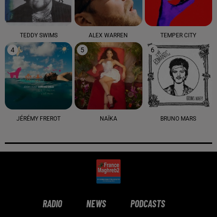
TEDDY SWIMS
ALEX WARREN
TEMPER CITY
4
5
6
JÉRÉMY FREROT
NAÏKA
BRUNO MARS
RADIO
NEWS
PODCASTS