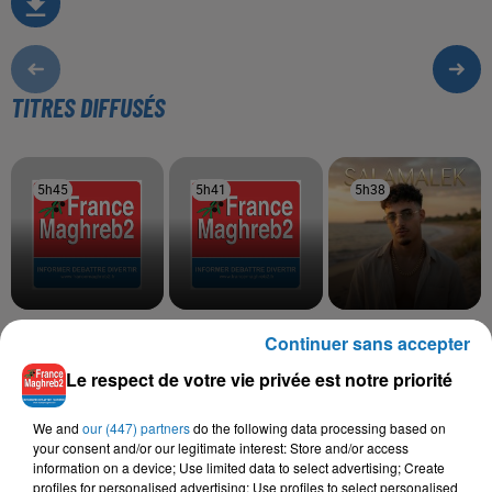
TITRES DIFFUSÉS
5h45
5h45
5h41
5h41
5h38
5h38
VEN1
FARID KALAMITY,
MOHA K
Continuer sans accepter
Nouveau Monde
Salamalek
MOOSIVE
Ya Galbi Barkek
Le respect de votre vie privée est notre priorité
We and
our (447) partners
do the following data processing based on
your consent and/or our legitimate interest: Store and/or access
information on a device; Use limited data to select advertising; Create
L'HOROSCOPE
profiles for personalised advertising; Use profiles to select personalised