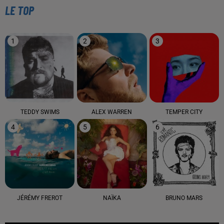
LE TOP
1
2
3
TEDDY SWIMS
ALEX WARREN
TEMPER CITY
4
5
6
JÉRÉMY FREROT
NAÏKA
BRUNO MARS