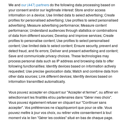
We and
our (447) partners
do the following data processing based on
FAIROUZ
MOUH MILANO
VEN1
your consent and/or our legitimate interest: Store and/or access
Al Quds Jerusalem
L7or
Nouveau Monde
information on a device; Use limited data to select advertising; Create
profiles for personalised advertising; Use profiles to select personalised
advertising; Measure advertising performance; Measure content
performance; Understand audiences through statistics or combinations
of data from different sources; Develop and improve services; Create
L'HOROSCOPE
profiles to personalise content; Use profiles to select personalised
content; Use limited data to select content; Ensure security, prevent and
detect fraud, and fix errors; Deliver and present advertising and content;
Save and communicate privacy choices. These technologies may
process personal data such as IP address and browsing data to offer
following functionalities: Identify devices based on information actively
requested; Use precise geolocation data; Match and combine data from
other data sources; Link different devices; Identify devices based on
information transmitted automatically.
Vous pouvez accepter en cliquant sur "Accepter et fermer", ou affiner en
sélectionnant les finalités et/ou partenaires dans "Gérer mes choix".
Bélier
Taureau
Gémeaux
Vous pouvez également refuser en cliquant sur "Continuer sans
accepter". Vos préférences ne s'appliqueront que pour ce site. Vous
pouvez mettre à jour vos choix, ou retirer votre consentement à tout
moment via le lien "Gérer les cookies" situé en bas de chaque page.