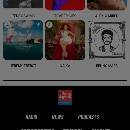
TEDDY SWIMS
TEMPER CITY
ALEX WARREN
4
5
6
JÉRÉMY FREROT
NAÏKA
BRUNO MARS
RADIO
NEWS
PODCASTS