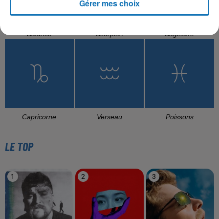
Gérer mes choix
Balance
Scorpion
Sagittaire
Capricorne
Verseau
Poissons
LE TOP
1
2
3