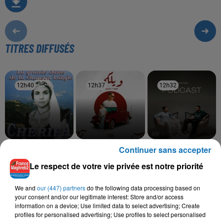
TITRES DIFFUSÉS
12h40
12h40
12h37
12h37
12h32
12h32
Continuer sans accepter
CHERIFA
SAMAD, RDB
SANFARA
Echah Arnouyas
Wilkoum
Ostra
Le respect de votre vie privée est notre priorité
We and
our (447) partners
do the following data processing based on
your consent and/or our legitimate interest: Store and/or access
L'HOROSCOPE
information on a device; Use limited data to select advertising; Create
profiles for personalised advertising; Use profiles to select personalised