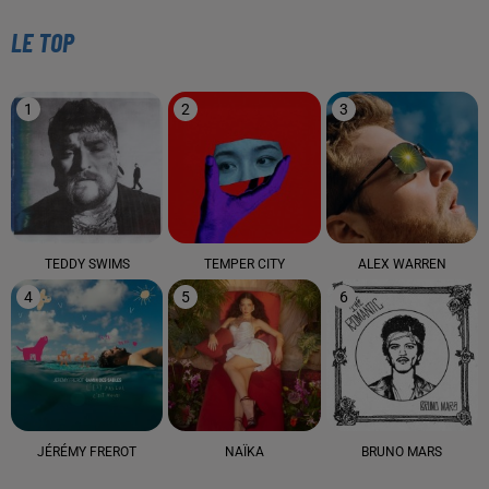
LE TOP
1
2
3
TEDDY SWIMS
TEMPER CITY
ALEX WARREN
4
5
6
JÉRÉMY FREROT
NAÏKA
BRUNO MARS