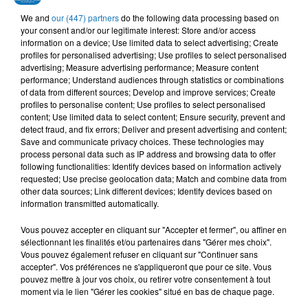
MOUH MILANO
MOHAMED ALLAOUA,
AMR DIAB
We and
our (447) partners
do the following data processing based on
Edahka
Habeitek
KENZA FARAH
your consent and/or our legitimate interest: Store and/or access
Tidyanin
information on a device; Use limited data to select advertising; Create
profiles for personalised advertising; Use profiles to select personalised
advertising; Measure advertising performance; Measure content
performance; Understand audiences through statistics or combinations
of data from different sources; Develop and improve services; Create
profiles to personalise content; Use profiles to select personalised
L'HOROSCOPE
content; Use limited data to select content; Ensure security, prevent and
detect fraud, and fix errors; Deliver and present advertising and content;
Save and communicate privacy choices. These technologies may
process personal data such as IP address and browsing data to offer
following functionalities: Identify devices based on information actively
requested; Use precise geolocation data; Match and combine data from
other data sources; Link different devices; Identify devices based on
information transmitted automatically.
Vous pouvez accepter en cliquant sur "Accepter et fermer", ou affiner en
sélectionnant les finalités et/ou partenaires dans "Gérer mes choix".
Bélier
Taureau
Gémeaux
Vous pouvez également refuser en cliquant sur "Continuer sans
accepter". Vos préférences ne s'appliqueront que pour ce site. Vous
pouvez mettre à jour vos choix, ou retirer votre consentement à tout
moment via le lien "Gérer les cookies" situé en bas de chaque page.