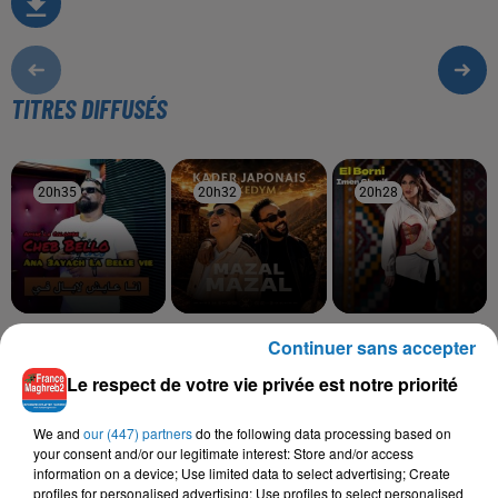
TITRES DIFFUSÉS
20h35
20h35
20h32
20h32
20h28
20h28
CHEB BELLO
KADER JAPONAIS,
IMEN CHERIF
Continuer sans accepter
A3ayach La Belle Vie
El Borni
KEDYM
Mazal Mazal
Le respect de votre vie privée est notre priorité
We and
our (447) partners
do the following data processing based on
your consent and/or our legitimate interest: Store and/or access
information on a device; Use limited data to select advertising; Create
L'HOROSCOPE
profiles for personalised advertising; Use profiles to select personalised