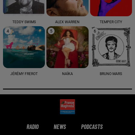
TEDDY SWIMS
ALEX WARREN
TEMPER CITY
4
5
6
JÉRÉMY FREROT
NAÏKA
BRUNO MARS
RADIO
NEWS
PODCASTS