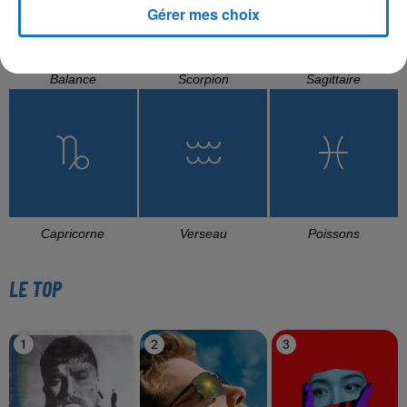
Gérer mes choix
Balance
Scorpion
Sagittaire
Capricorne
Verseau
Poissons
LE TOP
1
2
3