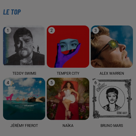
LE TOP
1
2
3
TEDDY SWIMS
TEMPER CITY
ALEX WARREN
4
5
6
JÉRÉMY FREROT
NAÏKA
BRUNO MARS