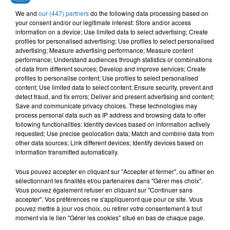
OKBA DJOMATI, YASMINE
DJ KEM'S, CHEBA
KADER JAPONAIS, REDA
We and
our (447) partners
do the following data processing based on
BELKACEM
YAMINA
SOUSSIA
your consent and/or our legitimate interest: Store and/or access
Ya Lasmar
Chaoui Gang
Rani Maghmoum
information on a device; Use limited data to select advertising; Create
profiles for personalised advertising; Use profiles to select personalised
advertising; Measure advertising performance; Measure content
performance; Understand audiences through statistics or combinations
of data from different sources; Develop and improve services; Create
profiles to personalise content; Use profiles to select personalised
L'HOROSCOPE
content; Use limited data to select content; Ensure security, prevent and
detect fraud, and fix errors; Deliver and present advertising and content;
Save and communicate privacy choices. These technologies may
process personal data such as IP address and browsing data to offer
following functionalities: Identify devices based on information actively
requested; Use precise geolocation data; Match and combine data from
other data sources; Link different devices; Identify devices based on
information transmitted automatically.
Vous pouvez accepter en cliquant sur "Accepter et fermer", ou affiner en
sélectionnant les finalités et/ou partenaires dans "Gérer mes choix".
Bélier
Taureau
Gémeaux
Vous pouvez également refuser en cliquant sur "Continuer sans
accepter". Vos préférences ne s'appliqueront que pour ce site. Vous
pouvez mettre à jour vos choix, ou retirer votre consentement à tout
moment via le lien "Gérer les cookies" situé en bas de chaque page.