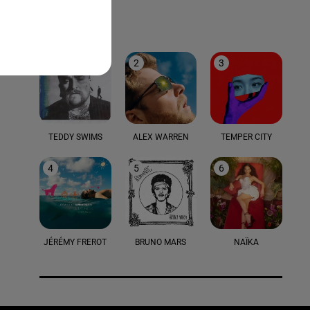
LE TOP
1
2
3
TEDDY SWIMS
ALEX WARREN
TEMPER CITY
4
5
6
JÉRÉMY FREROT
BRUNO MARS
NAÏKA