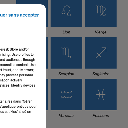
uer sans accepter
Cancer
Lion
Vierge
erest: Store and/or
tising; Use profiles to
tand audiences through
personalise content; Use
 fraud, and fix errors;
Balance
Scorpion
Sagittaire
 may process personal
mation actively
vices; Identify devices
rtenaires dans "Gérer
s'appliqueront que pour
les cookies" situé en
Capricorne
Verseau
Poissons