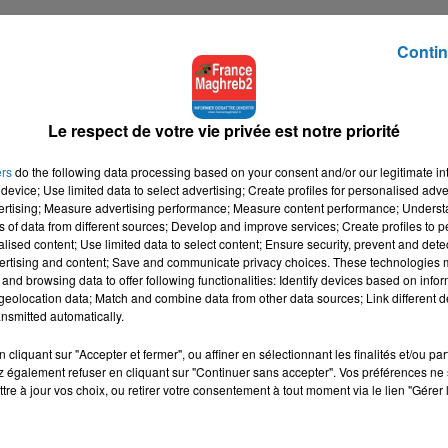
Contin
Le respect de votre vie privée est notre priorité
ers
do the following data processing based on your consent and/or our legitimate int
device; Use limited data to select advertising; Create profiles for personalised adver
vertising; Measure advertising performance; Measure content performance; Unders
ns of data from different sources; Develop and improve services; Create profiles to 
alised content; Use limited data to select content; Ensure security, prevent and detect
ertising and content; Save and communicate privacy choices. These technologies
and browsing data to offer following functionalities: Identify devices based on infor
eolocation data; Match and combine data from other data sources; Link different de
nsmitted automatically.
cliquant sur "Accepter et fermer", ou affiner en sélectionnant les finalités et/ou pa
 également refuser en cliquant sur "Continuer sans accepter". Vos préférences ne 
tre à jour vos choix, ou retirer votre consentement à tout moment via le lien "Gérer 