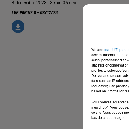
8 décembre 2023 - 8 min 35 sec
LGF PARTIE 8 - 08/12/23
We and
our (447) partn
access information on a 
select personalised ad
statistics or combinatio
profiles to select person
Deliver and present adv
data such as IP address 
requested; Use precise g
based on information tra
Vous pouvez accepter en 
mes choix". Vous pouvez
ce site. Vous pouvez met
bas de chaque page.