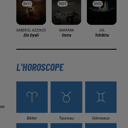
5h11
5h11
5h07
5h07
5h03
5h03
SABER EL AZZOUZI
SANFARA
JUL
Zin Dyali
Ostra
Tchikita
L'HOROSCOPE
sec
Bélier
Taureau
Gémeaux