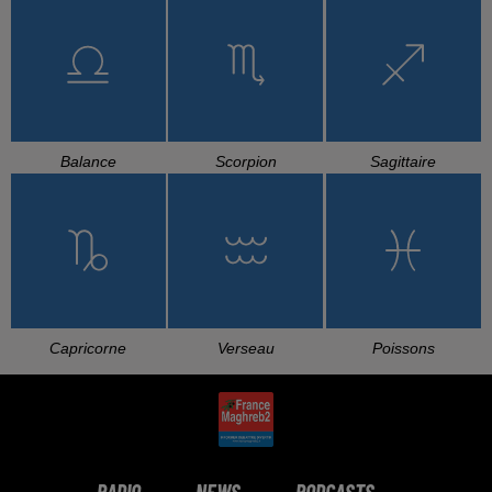
TOUL MAHNA SAWA
NOUAMAN BELAIACHI
CHEB HASNI
Hana Yousry
Mon Bb D'amour
Madanitch Netfarkou
L'HOROSCOPE
Bélier
Taureau
Gémeaux