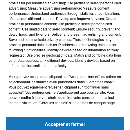
profiles for personalised advertising; Use profiles to select personalised
qui est une autre méthode de maltraitance. Parlez des
advertising; Measure advertising performance; Measure content
checkpoints et des injustices accablantes. Parlez des
performance; Understand audiences through statistics or combinations
horreurs de l'occupation.
of data from different sources; Develop and improve services; Create
profiles to personalise content; Use profiles to select personalised
Tous ces éléments sont sans commune mesure avec
content; Use limited data to select content; Ensure security, prevent and
detect fraud, and fix errors; Deliver and present advertising and content;
quelques centaines de logements de plus dans les colonies.
Save and communicate privacy choices. These technologies may
Tout citoyen qui se respecte, en Israël et dans le monde,
process personal data such as IP address and browsing data to offer
devrait combattre ces agissements. On n'entend pas assez
following functionalities: Identify devices based on information actively
requested; Use precise geolocation data; Match and combine data from
de tels combats.
other data sources; Link different devices; Identify devices based on
Traduction SF pour l'Agence Media Palestine /
information transmitted automatically.
Agencemediapalestine.fr
Vous pouvez accepter en cliquant sur "Accepter et fermer", ou affiner en
sélectionnant les finalités et/ou partenaires dans "Gérer mes choix".
1 « Prix à Payer » est un groupe de colons qui sévit en
Vous pouvez également refuser en cliquant sur "Continuer sans
Cisjordanie, qui signe ses forfaits par le tag : « prix à payer »
accepter". Vos préférences ne s'appliqueront que pour ce site. Vous
pouvez mettre à jour vos choix, ou retirer votre consentement à tout
(« price tag »)
moment via le lien "Gérer les cookies" situé en bas de chaque page.
Accepter et fermer