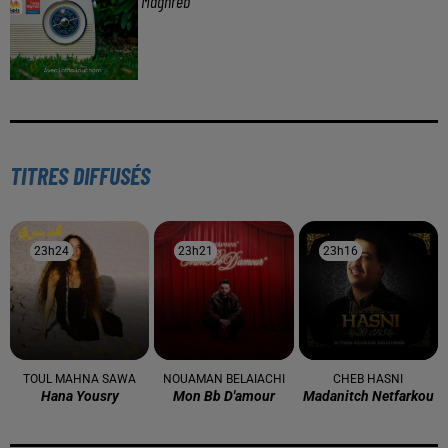
À LA UNE
16 mai 2024
Baya: La Muse Algérienne Qui a Charmé le Monde
31 décembre 2025
Une CAN bien lancée entre cérémonial,