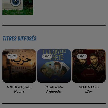
TITRES DIFFUSÉS
22h20
22h20
22h14
22h14
22h10
22h10
MISTER YOU, BALTI
RABAH ASMA
MOUH MILANO
Houria
Ayigoudar
L7or