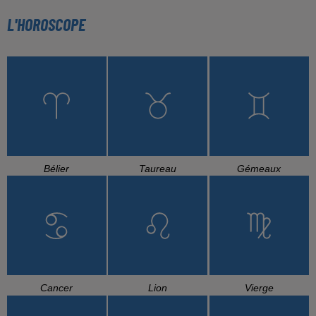
L'HOROSCOPE
Bélier
Taureau
Gémeaux
Cancer
Lion
Vierge