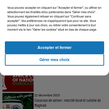
Vous pouvez accepter en cliquant sur "Accepter et fermer", ou affiner en
sélectionnant les finalités et/ou partenaires dans "Gérer mes choix".
À LA UNE
Vous pouvez également refuser en cliquant sur "Continuer sans
accepter". Vos préférences ne s'appliqueront que pour ce site. Vous
pouvez mettre à jour vos choix, ou retirer votre consentement à tout
moment via le lien "Gérer les cookies" situé en bas de chaque page.
16 mai 2024
Baya: La Muse Algérienne Qui a Charmé le Monde
Accepter et fermer
Gérer mes choix
31 décembre 2025
Une CAN bien lancée entre cérémonial,
confirmations et démonstrations
22 décembre 2025
Couscous de saison : marché local et cuisine du
Maghreb