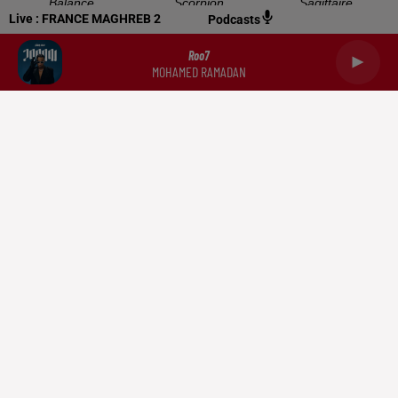
Balance
Scorpion
Sagittaire
Live :
FRANCE MAGHREB 2
Podcasts
Roo7
MOHAMED RAMADAN
Capricorne
Verseau
Poissons
RADIO
NEWS
PODCASTS
DOCUMENTATION
TRIBUNES
CONTACT