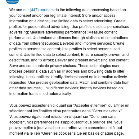
visite de trois jours. Il s'agit de la première visite pour le chef
We and
our (447) partners
do the following data processing based on
de l'Église catholique dans la région du Golfe.
your consent and/or our legitimate interest: Store and/or access
information on a device; Use limited data to select advertising; Create
profiles for personalised advertising; Use profiles to select personalised
advertising; Measure advertising performance; Measure content
performance; Understand audiences through statistics or combinations
of data from different sources; Develop and improve services; Create
profiles to personalise content; Use profiles to select personalised
content; Use limited data to select content; Ensure security, prevent and
detect fraud, and fix errors; Deliver and present advertising and content;
Save and communicate privacy choices. These technologies may
process personal data such as IP address and browsing data to offer
following functionalities: Identify devices based on information actively
requested; Use precise geolocation data; Match and combine data from
other data sources; Link different devices; Identify devices based on
information transmitted automatically.
Vous pouvez accepter en cliquant sur "Accepter et fermer", ou affiner en
sélectionnant les finalités et/ou partenaires dans "Gérer mes choix".
Vous pouvez également refuser en cliquant sur "Continuer sans
accepter". Vos préférences ne s'appliqueront que pour ce site. Vous
pouvez mettre à jour vos choix, ou retirer votre consentement à tout
moment via le lien "Gérer les cookies" situé en bas de chaque page.