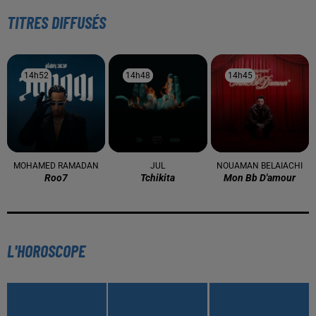
TITRES DIFFUSÉS
14h52
14h52
14h48
14h48
14h45
14h45
MOHAMED RAMADAN
JUL
NOUAMAN BELAIACHI
Roo7
Tchikita
Mon Bb D'amour
L'HOROSCOPE