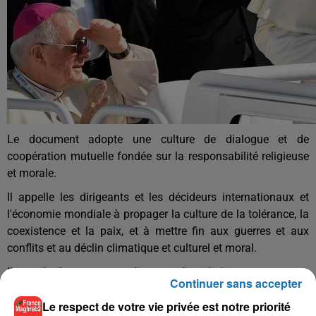
Le document adopte une culture de dialogue et de
coopération mutuelle fondée sur la responsabilité religieuse
et morale.
Il appelle les dirigeants et les décideurs internationaux et
l'économie mondiale à propager la culture de la tolérance, la
coexistence et la paix, et à mettre fin aux guerres et aux
conflits et au déclin climatique et culturel et moral.
Il met également en garde contre l'extrémisme sous toutes
Continuer sans accepter
ses formes et le terrorisme.
Le respect de votre vie privée est notre priorité
Le Pape François est arrivé dimanche à Abu Dhabi pour une