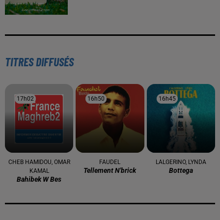
À LA UNE
16 mai 2024
Baya: La Muse Algérienne Qui a Charmé le Monde
31 décembre 2025
Une CAN bien lancée entre cérémonial,
confirmations et démonstrations