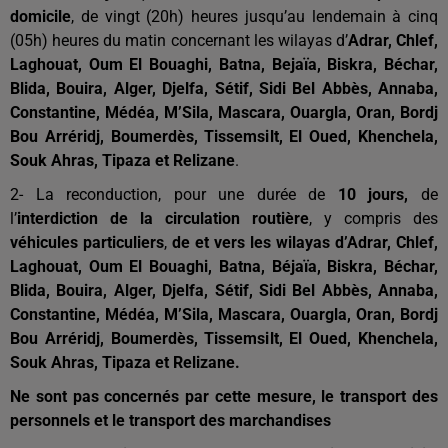
domicile
, de vingt (20h) heures jusqu’au lendemain à cinq
(05h) heures du matin concernant les wilayas d’
Adrar, Chlef,
Laghouat, Oum El Bouaghi, Batna, Bejaïa, Biskra, Béchar,
Blida, Bouira, Alger, Djelfa, Sétif, Sidi Bel Abbès, Annaba,
Constantine, Médéa, M’Sila, Mascara, Ouargla, Oran, Bordj
Bou Arréridj, Boumerdès, Tissemsilt, El Oued, Khenchela,
Souk Ahras, Tipaza et Relizane
.
2-
La reconduction, pour une durée de
10 jours,
de
l’
interdiction de la circulation routière
, y compris des
véhicules particuliers
,
de et vers les wilayas
d’Adrar, Chlef,
Laghouat, Oum El Bouaghi, Batna, Béjaïa, Biskra, Béchar,
Blida, Bouira, Alger, Djelfa, Sétif, Sidi Bel Abbès, Annaba,
Constantine, Médéa, M’Sila, Mascara, Ouargla, Oran, Bordj
Bou Arréridj, Boumerdès, Tissemsilt, El Oued, Khenchela,
Souk Ahras, Tipaza et Relizane.
Ne sont pas concernés par cette mesure, le transport des
personnels et le transport des marchandises