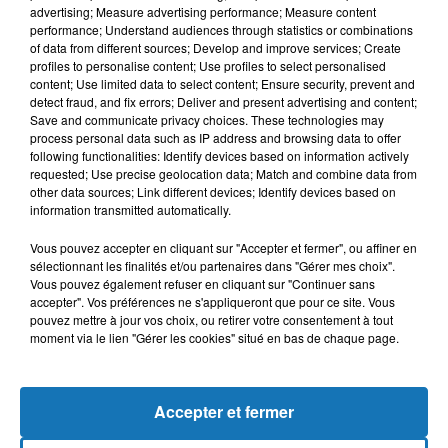
associant les associations et les comités de quartiers pour
advertising; Measure advertising performance; Measure content
performance; Understand audiences through statistics or combinations
faire prendre conscience aux citoyens le respect des
of data from different sources; Develop and improve services; Create
protocoles sanitaires en vigueur, notamment le respect des
profiles to personalise content; Use profiles to select personalised
mesures d’hygiène et des gestes barrières, le port du masque
content; Use limited data to select content; Ensure security, prevent and
detect fraud, and fix errors; Deliver and present advertising and content;
obligatoire et la distanciation physique.
Save and communicate privacy choices. These technologies may
A cette occasion, le Gouvernement réitère son appel à la
process personal data such as IP address and browsing data to offer
following functionalities: Identify devices based on information actively
mobilisation des citoyens dans la gestion de la crise
requested; Use precise geolocation data; Match and combine data from
sanitaire que connait notre pays, qui doivent prendre leur
other data sources; Link different devices; Identify devices based on
responsabilité et faire preuve de discipline et de solidarité
information transmitted automatically.
pour le strict respect de toutes les mesures préconisées pour
Vous pouvez accepter en cliquant sur "Accepter et fermer", ou affiner en
la prévention et la lutte contre cette épidémie mondiale".
sélectionnant les finalités et/ou partenaires dans "Gérer mes choix".
Vous pouvez également refuser en cliquant sur "Continuer sans
Avec APS
accepter". Vos préférences ne s'appliqueront que pour ce site. Vous
pouvez mettre à jour vos choix, ou retirer votre consentement à tout
moment via le lien "Gérer les cookies" situé en bas de chaque page.
Accepter et fermer