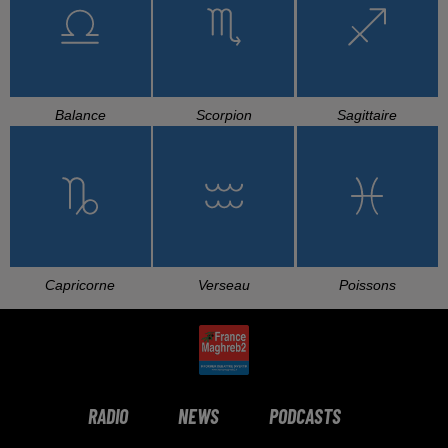
CHEB HAMIDOU, OMAR
FAUDEL
LALGERINO, LYNDA
Tellement N'brick
Bottega
KAMAL
Bahibek W Bes
L'HOROSCOPE
Bélier
Taureau
Gémeaux