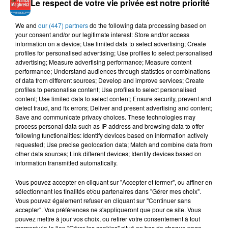
Le respect de votre vie privée est notre priorité
pouvoir contraint et forcé sous la pression d'immenses
manifestations populaires historiques, la justice a confirmé
We and
our (447) partners
do the following data processing based on
l'ouverture d'une série d'enquêtes sur des affaires de
your consent and/or our legitimate interest: Store and/or access
corruption
touchant plusieurs puissants hommes d'affaires
information on a device; Use limited data to select advertising; Create
profiles for personalised advertising; Use profiles to select personalised
et de hauts responsables de l'Etat algérien. A noter que les
advertising; Measure advertising performance; Measure content
algérien qui manifestent, revendiquent haut et fort le départ
performance; Understand audiences through statistics or combinations
de l'ensemble du «système» au pouvoir depuis le
of data from different sources; Develop and improve services; Create
profiles to personalise content; Use profiles to select personalised
déclenchement de la contestation, le 22 février
content; Use limited data to select content; Ensure security, prevent and
detect fraud, and fix errors; Deliver and present advertising and content;
Save and communicate privacy choices. These technologies may
process personal data such as IP address and browsing data to offer
following functionalities: Identify devices based on information actively
requested; Use precise geolocation data; Match and combine data from
other data sources; Link different devices; Identify devices based on
information transmitted automatically.
Vous pouvez accepter en cliquant sur "Accepter et fermer", ou affiner en
sélectionnant les finalités et/ou partenaires dans "Gérer mes choix".
Vous pouvez également refuser en cliquant sur "Continuer sans
accepter". Vos préférences ne s'appliqueront que pour ce site. Vous
pouvez mettre à jour vos choix, ou retirer votre consentement à tout
moment via le lien "Gérer les cookies" situé en bas de chaque page.