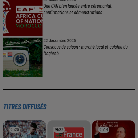
Une CAN bien lancée entre cérémonial,
confirmations et démonstrations
22 décembre 2025
Couscous de saison : marché local et cuisine du
Maghreb
TITRES DIFFUSÉS
9h25
9h25
9h22
9h22
9h14
9h14