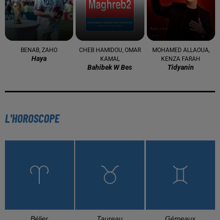
BENAB, ZAHO
CHEB HAMIDOU, OMAR
MOHAMED ALLAOUA,
Haya
KAMAL
KENZA FARAH
Bahibek W Bes
Tidyanin
L'HOROSCOPE
Bélier
Taureau
Gémeaux