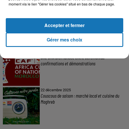
moment via le lien "Gérer les cookies" situé en bas de chaque page.
16 mai 2024
Baya: La Muse Algérienne Qui a Charmé le Monde
Accepter et fermer
Gérer mes choix
31 décembre 2025
Une CAN bien lancée entre cérémonial,
confirmations et démonstrations
22 décembre 2025
Couscous de saison : marché local et cuisine du
Maghreb