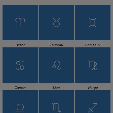
Bélier
Taureau
Gémeaux
Cancer
Lion
Vierge