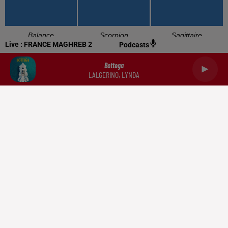
Balance
Scorpion
Sagittaire
Live :
FRANCE MAGHREB 2
Podcasts
Bottega
LALGERINO, LYNDA
Capricorne
Verseau
Poissons
RADIO
NEWS
PODCASTS
DOCUMENTATION
TRIBUNES
CONTACT