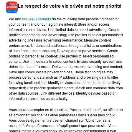
Le respect de votre vie privée est notre priorité
We and
our (447) partners
do the following data processing based on
your consent and/or our legitimate interest: Store and/or access
information on a device; Use limited data to select advertising; Create
profiles for personalised advertising; Use profiles to select personalised
advertising; Measure advertising performance; Measure content
performance; Understand audiences through statistics or combinations
of data from different sources; Develop and improve services; Create
profiles to personalise content; Use profiles to select personalised
content; Use limited data to select content; Ensure security, prevent and
detect fraud, and fix errors; Deliver and present advertising and content;
Save and communicate privacy choices. These technologies may
process personal data such as IP address and browsing data to offer
following functionalities: Identify devices based on information actively
requested; Use precise geolocation data; Match and combine data from
other data sources; Link different devices; Identify devices based on
information transmitted automatically.
Vous pouvez accepter en cliquant sur "Accepter et fermer", ou affiner en
sélectionnant les finalités et/ou partenaires dans "Gérer mes choix".
Vous pouvez également refuser en cliquant sur "Continuer sans
accepter". Vos préférences ne s'appliqueront que pour ce site. Vous
À LA UNE
pouvez mettre à jour vos choix, ou retirer votre consentement à tout