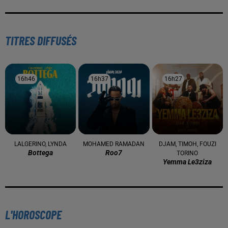
TITRES DIFFUSÉS
16h46
16h46
16h37
16h37
16h27
16h27
LALGERINO, LYNDA
MOHAMED RAMADAN
DJAM, TIMOH, FOUZI
Bottega
Roo7
TORINO
Yemma Le3ziza
L'HOROSCOPE