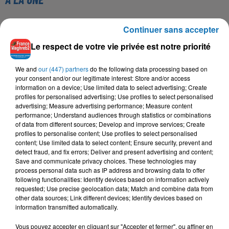
Continuer sans accepter
16 mai 2024
Baya: La Muse Algérienne Qui a Charmé le Monde
Le respect de votre vie privée est notre priorité
We and
our (447) partners
do the following data processing based on
your consent and/or our legitimate interest: Store and/or access
information on a device; Use limited data to select advertising; Create
31 décembre 2025
profiles for personalised advertising; Use profiles to select personalised
Une CAN bien lancée entre cérémonial,
advertising; Measure advertising performance; Measure content
performance; Understand audiences through statistics or combinations
confirmations et démonstrations
of data from different sources; Develop and improve services; Create
profiles to personalise content; Use profiles to select personalised
content; Use limited data to select content; Ensure security, prevent and
detect fraud, and fix errors; Deliver and present advertising and content;
Save and communicate privacy choices. These technologies may
22 décembre 2025
process personal data such as IP address and browsing data to offer
Couscous de saison : marché local et cuisine du
following functionalities: Identify devices based on information actively
Maghreb
requested; Use precise geolocation data; Match and combine data from
other data sources; Link different devices; Identify devices based on
information transmitted automatically.
Vous pouvez accepter en cliquant sur "Accepter et fermer", ou affiner en