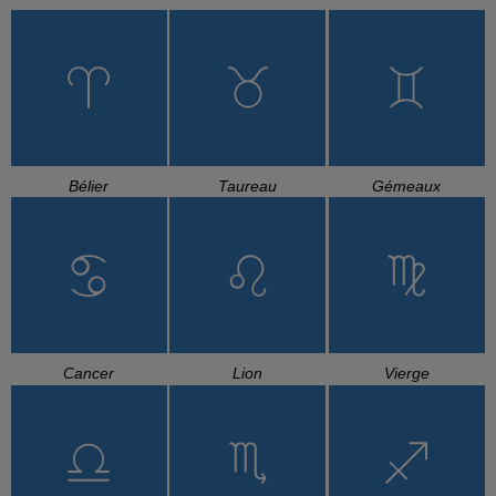
Bélier
Taureau
Gémeaux
Cancer
Lion
Vierge