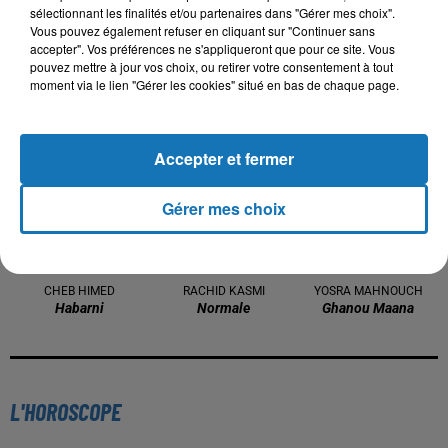
sélectionnant les finalités et/ou partenaires dans "Gérer mes choix".
Vous pouvez également refuser en cliquant sur "Continuer sans
accepter". Vos préférences ne s'appliqueront que pour ce site. Vous
pouvez mettre à jour vos choix, ou retirer votre consentement à tout
TITRES DIFFUSÉS
moment via le lien "Gérer les cookies" situé en bas de chaque page.
Accepter et fermer
12h54
12h54
12h52
12h52
12h49
12h49
Gérer mes choix
CHEB HIMED
RACHID KASMI
YOSRA MAHNOUCH
Habarni
Normale
Ghanou Maana
L'HOROSCOPE