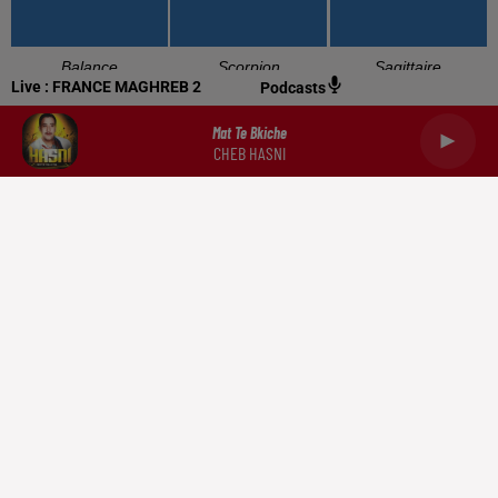
Balance
Scorpion
Sagittaire
Live :
FRANCE MAGHREB 2
Podcasts
Mat Te Bkiche
CHEB HASNI
Capricorne
Verseau
Poissons
RADIO
NEWS
PODCASTS
DOCUMENTATION
TRIBUNES
CONTACT