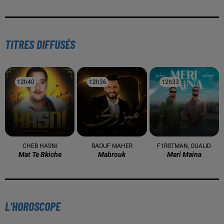
TITRES DIFFUSÉS
12h40
12h40
12h36
12h36
12h33
12h33
CHEB HASNI
RAOUF MAHER
F1RSTMAN, OUALID
Mat Te Bkiche
Mabrouk
Meri Maina
L'HOROSCOPE