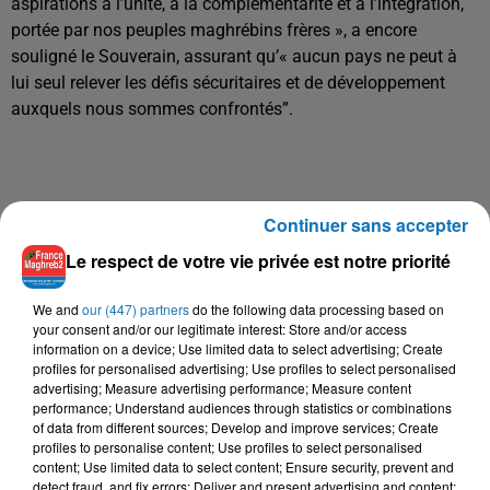
aspirations à l’unité, à la complémentarité et à l’intégration,
portée par nos peuples maghrébins frères », a encore
souligné le Souverain, assurant qu’« aucun pays ne peut à
lui seul relever les défis sécuritaires et de développement
auxquels nous sommes confrontés”.
Continuer sans accepter
Le respect de votre vie privée est notre priorité
We and
our (447) partners
do the following data processing based on
À LA UNE
your consent and/or our legitimate interest: Store and/or access
information on a device; Use limited data to select advertising; Create
profiles for personalised advertising; Use profiles to select personalised
16 mai 2024
advertising; Measure advertising performance; Measure content
Baya: La Muse Algérienne Qui a Charmé le Monde
performance; Understand audiences through statistics or combinations
of data from different sources; Develop and improve services; Create
profiles to personalise content; Use profiles to select personalised
content; Use limited data to select content; Ensure security, prevent and
detect fraud, and fix errors; Deliver and present advertising and content;