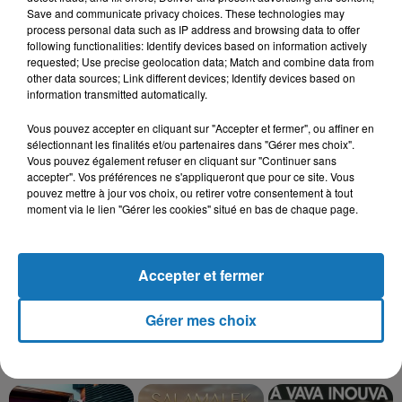
Save and communicate privacy choices. These technologies may
process personal data such as IP address and browsing data to offer
31 décembre 2025
following functionalities: Identify devices based on information actively
Une CAN bien lancée entre cérémonial,
requested; Use precise geolocation data; Match and combine data from
confirmations et démonstrations
other data sources; Link different devices; Identify devices based on
information transmitted automatically.
Vous pouvez accepter en cliquant sur "Accepter et fermer", ou affiner en
sélectionnant les finalités et/ou partenaires dans "Gérer mes choix".
22 décembre 2025
Vous pouvez également refuser en cliquant sur "Continuer sans
Couscous de saison : marché local et cuisine du
accepter". Vos préférences ne s'appliqueront que pour ce site. Vous
Maghreb
pouvez mettre à jour vos choix, ou retirer votre consentement à tout
moment via le lien "Gérer les cookies" situé en bas de chaque page.
Accepter et fermer
Gérer mes choix
TITRES DIFFUSÉS