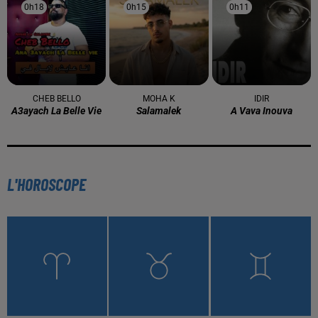
0h18
0h18
0h15
0h15
0h11
0h11
CHEB BELLO
MOHA K
IDIR
A3ayach La Belle Vie
Salamalek
A Vava Inouva
L'HOROSCOPE