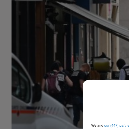
We and
our (447) partn