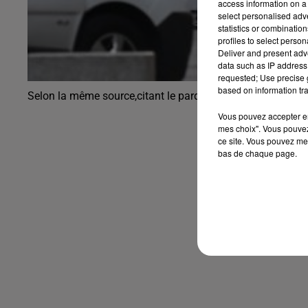
access information on a 
select personalised ad
statistics or combinatio
profiles to select person
Deliver and present adv
data such as IP address 
requested; Use precise g
based on information tra
Selon la même source,citant le parquet de Lyon, un homme 
Vous pouvez accepter en 
mes choix". Vous pouvez
ce site. Vous pouvez met
bas de chaque page.