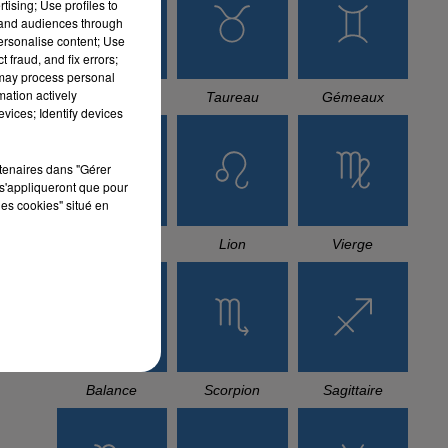
tising; Use profiles to
tand audiences through
personalise content; Use
 fraud, and fix errors;
 may process personal
mation actively
Bélier
Taureau
Gémeaux
vices; Identify devices
rtenaires dans "Gérer
s'appliqueront que pour
les cookies" situé en
Cancer
Lion
Vierge
Balance
Scorpion
Sagittaire