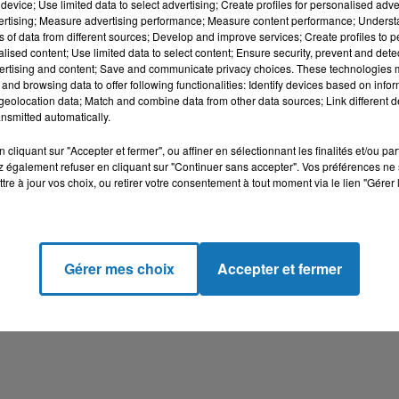
device; Use limited data to select advertising; Create profiles for personalised adver
vertising; Measure advertising performance; Measure content performance; Unders
ns of data from different sources; Develop and improve services; Create profiles to 
alised content; Use limited data to select content; Ensure security, prevent and detect
ertising and content; Save and communicate privacy choices. These technologies
and browsing data to offer following functionalities: Identify devices based on infor
eolocation data; Match and combine data from other data sources; Link different de
nsmitted automatically.
serait activement recherché par les forces de l’ordre.
cliquant sur "Accepter et fermer", ou affiner en sélectionnant les finalités et/ou pa
 également refuser en cliquant sur "Continuer sans accepter". Vos préférences ne 
tre à jour vos choix, ou retirer votre consentement à tout moment via le lien "Gérer 
Gérer mes choix
Accepter et fermer