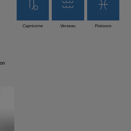
Capricorne
Verseau
Poissons
son