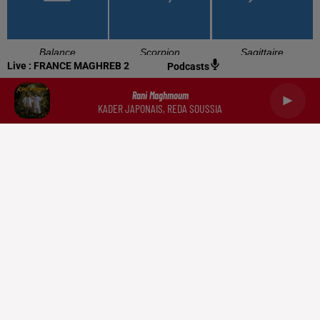
Balance
Scorpion
Sagittaire
Live :
FRANCE MAGHREB 2
Podcasts
Rani Maghmoum
KADER JAPONAIS, REDA SOUSSIA
Capricorne
Verseau
Poissons
RADIO
NEWS
PODCASTS
DOCUMENTATION
TRIBUNES
CONTACT