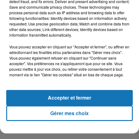
jours pour des examens médicaux.
detect fraud, and fix errors; Deliver and present advertising and content;
Save and communicate privacy choices. These technologies may
Alger centre. Manifestation contre le 5eme mandat
#Algerie
process personal data such as IP address and browsing data to offer
following functionalities: Identify devices based on information actively
pic.twitter.com/wWCSgFry9v
requested; Use precise geolocation data; Match and combine data from
other data sources; Link different devices; Identify devices based on
— Zahra Rahmouni (@ZahraaRhm)
22 février 2019
information transmitted automatically.
Vous pouvez accepter en cliquant sur "Accepter et fermer", ou affiner en
sélectionnant les finalités et/ou partenaires dans "Gérer mes choix".
Vous pouvez également refuser en cliquant sur "Continuer sans
accepter". Vos préférences ne s'appliqueront que pour ce site. Vous
pouvez mettre à jour vos choix, ou retirer votre consentement à tout
moment via le lien "Gérer les cookies" situé en bas de chaque page.
Accepter et fermer
Gérer mes choix