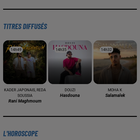
TITRES DIFFUSÉS
14h49
14h49
14h35
14h35
14h32
14h32
KADER JAPONAIS, REDA
DOUZI
MOHA K
Hasdouna
Salamalek
SOUSSIA
Rani Maghmoum
L'HOROSCOPE