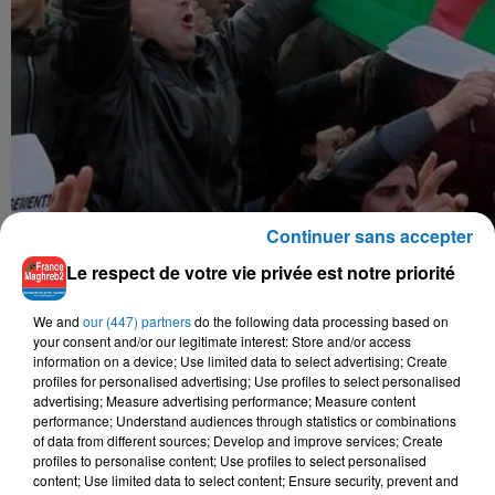
Continuer sans accepter
Le respect de votre vie privée est notre priorité
We and
our (447) partners
do the following data processing based on
your consent and/or our legitimate interest: Store and/or access
information on a device; Use limited data to select advertising; Create
profiles for personalised advertising; Use profiles to select personalised
Cette journée de mobilisation intervient alors que la
advertising; Measure advertising performance; Measure content
présidence algérienne a annoncé jeudi qu’Abdelaziz
performance; Understand audiences through statistics or combinations
of data from different sources; Develop and improve services; Create
Bouteflika, dont l’état de santé s’est dégradé depuis un AVC
profiles to personalise content; Use profiles to select personalised
survenu en 2013, se rendra à Genève dans les prochains
content; Use limited data to select content; Ensure security, prevent and