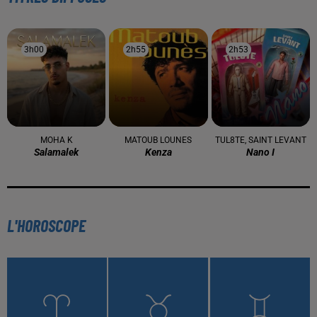
3h00
3h00
2h55
2h55
2h53
2h53
MOHA K
MATOUB LOUNES
TUL8TE, SAINT LEVANT
Salamalek
Kenza
Nano I
L'HOROSCOPE