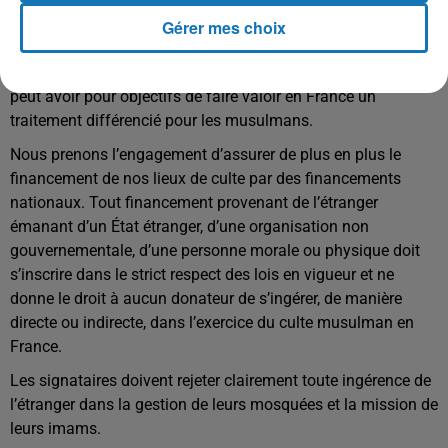
réserve. Nous affirmons que l’ordre politique demeure séparé
Gérer mes choix
de l’ordre du religieux.
Aucune de nos organisations, aucun de nos préceptes ne
peut avoir pour objectifs de faire valoir en France un
traitement différencié pour les musulmans.
Nous prenons l’engagement d’assurer de plus en plus le
financement de nos lieux de culte par des financements
nationaux. Tout financement provenant de l’étranger
émanant d’un État étranger, d’une organisation non
gouvernementale, d’une personne morale ou physique doit
s’inscrire dans le strict respect des lois en vigueur et ne
donne le droit à aucun donateur de s’ingérer, de manière
directe ou indirecte, dans l’exercice du culte musulman en
France.
Les signataires doivent rejeter clairement toute ingérence de
l’étranger dans la gestion de leurs mosquées et la mission de
leurs imams.