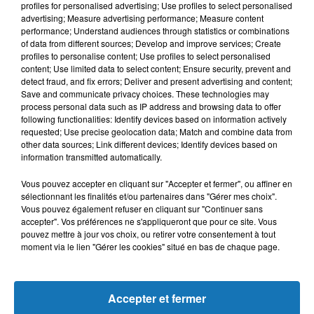
profiles for personalised advertising; Use profiles to select personalised
fractures dans notre société.
advertising; Measure advertising performance; Measure content
performance; Understand audiences through statistics or combinations
Ainsi, nous nous engageons à ne pas utiliser ni à laisser
of data from different sources; Develop and improve services; Create
utiliser l’islam ou le concept d’oumma (communauté des
profiles to personalise content; Use profiles to select personalised
croyants) dans une optique politique locale ou nationale ou
content; Use limited data to select content; Ensure security, prevent and
detect fraud, and fix errors; Deliver and present advertising and content;
pour les besoins d’un agenda politique dicté par une
Save and communicate privacy choices. These technologies may
puissance étrangère qui nie la pluralité consubstantielle à
process personal data such as IP address and browsing data to offer
l’islam
following functionalities: Identify devices based on information actively
requested; Use precise geolocation data; Match and combine data from
Nous refusons que les lieux de culte servent à diffuser des
other data sources; Link different devices; Identify devices based on
information transmitted automatically.
discours politiques ou importent des conflits qui ont lieu
dans d’autres parties du monde. Nos mosquées et lieux de
Vous pouvez accepter en cliquant sur "Accepter et fermer", ou affiner en
culte sont réservés à la prière et à la transmission de valeurs.
sélectionnant les finalités et/ou partenaires dans "Gérer mes choix".
Vous pouvez également refuser en cliquant sur "Continuer sans
Ils ne sont pas érigés pour la diffusion de discours
accepter". Vos préférences ne s'appliqueront que pour ce site. Vous
nationalistes défendant des régimes étrangers et soutenant
pouvez mettre à jour vos choix, ou retirer votre consentement à tout
moment via le lien "Gérer les cookies" situé en bas de chaque page.
des politiques étrangères hostiles à la France, notre pays, et
à nos compatriotes Français.
Le dévoiement de la religion consistant à instrumentaliser
Accepter et fermer
l’islam à des fins politiques doit être rejeté avec force et sans