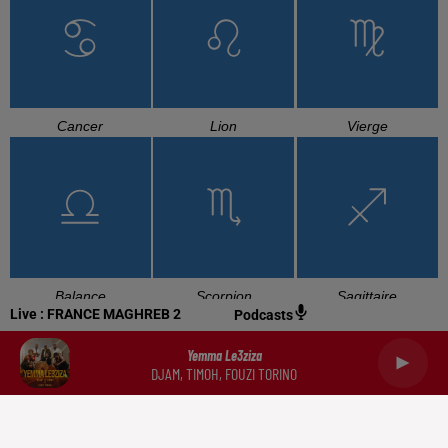
Cancer
Lion
Vierge
Balance
Scorpion
Sagittaire
Live :
FRANCE MAGHREB 2
Podcasts
Yemma Le3ziza
DJAM, TIMOH, FOUZI TORINO