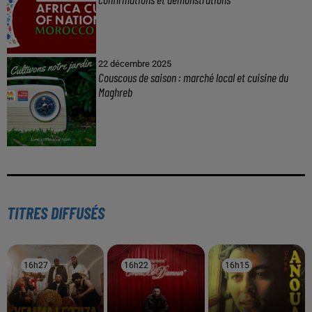
22 décembre 2025
Couscous de saison : marché local et cuisine du
Maghreb
TITRES DIFFUSÉS
16h27
16h27
16h22
16h22
16h15
16h15