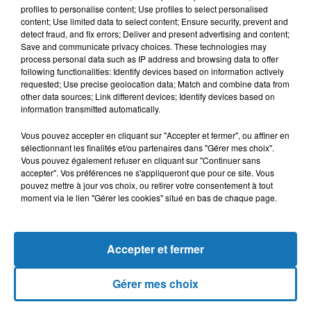
peuples africains, et les acteurs de la société civile doivent
profiles to personalise content; Use profiles to select personalised
content; Use limited data to select content; Ensure security, prevent and
aussi s’engager pour les populations africaines qui vivent
detect fraud, and fix errors; Deliver and present advertising and content;
dans des conditions de vie horribles.
Save and communicate privacy choices. These technologies may
process personal data such as IP address and browsing data to offer
following functionalities: Identify devices based on information actively
requested; Use precise geolocation data; Match and combine data from
other data sources; Link different devices; Identify devices based on
information transmitted automatically.
Vous pouvez accepter en cliquant sur "Accepter et fermer", ou affiner en
sélectionnant les finalités et/ou partenaires dans "Gérer mes choix".
Vous pouvez également refuser en cliquant sur "Continuer sans
accepter". Vos préférences ne s'appliqueront que pour ce site. Vous
pouvez mettre à jour vos choix, ou retirer votre consentement à tout
moment via le lien "Gérer les cookies" situé en bas de chaque page.
Accepter et fermer
Gérer mes choix