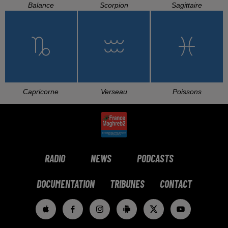
L'HOROSCOPE
Bélier
Taureau
Gémeaux
Cancer
Lion
Vierge