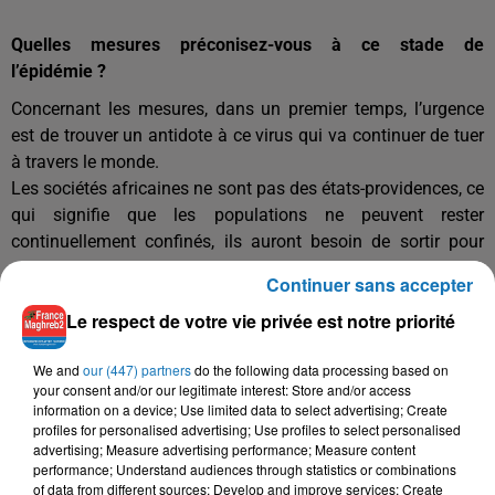
Quelles mesures préconisez-vous à ce stade de
l’épidémie ?
Concernant les mesures, dans un premier temps, l’urgence
est de trouver un antidote à ce virus qui va continuer de tuer
à travers le monde.
Les sociétés africaines ne sont pas des états-providences, ce
qui signifie que les populations ne peuvent rester
continuellement confinés, ils auront besoin de sortir pour
gagner leur vie.
Continuer sans accepter
Ce qui n’est pas le cas en Occident où les états assurent aux
Le respect de votre vie privée est notre priorité
populations un minimum de qualité de vie, malgré le
confinement.
We and
our (447) partners
do the following data processing based on
Il faut que nous puissions organiser de façon massive la
your consent and/or our legitimate interest: Store and/or access
distribution de masques, de gants et de produits sanitaires
information on a device; Use limited data to select advertising; Create
de premières nécessités aux populations africaines. Les
profiles for personalised advertising; Use profiles to select personalised
advertising; Measure advertising performance; Measure content
populations les plus pauvres doivent être une priorité.
performance; Understand audiences through statistics or combinations
Les Européens doivent montrer leur solidarité avec les
of data from different sources; Develop and improve services; Create