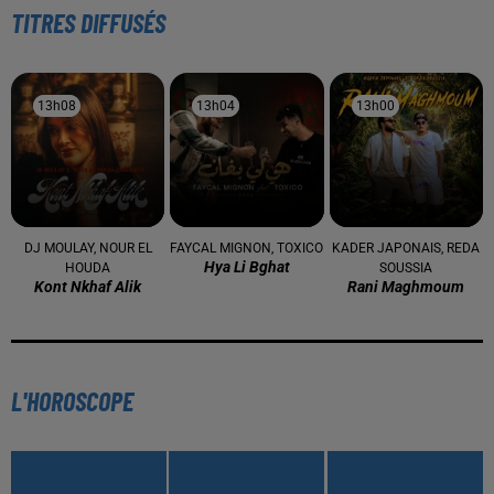
À LA UNE
16 mai 2024
Baya: La Muse Algérienne Qui a Charmé le Monde
31 décembre 2025
Une CAN bien lancée entre cérémonial,
confirmations et démonstrations
22 décembre 2025
Couscous de saison : marché local et cuisine du
Maghreb