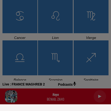
Cancer
Lion
Vierge
Balance
Scorpion
Sagittaire
Live :
FRANCE MAGHREB 2
Podcasts
Haya
BENAB, ZAHO