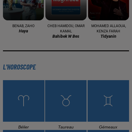
BENAB, ZAHO
CHEB HAMIDOU, OMAR
MOHAMED ALLAOUA,
Haya
KAMAL
KENZA FARAH
Bahibek W Bes
Tidyanin
L'HOROSCOPE
Bélier
Taureau
Gémeaux