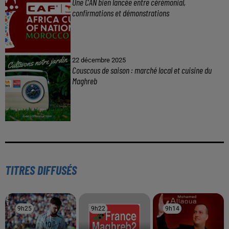
Une CAN bien lancée entre cérémonial,
confirmations et démonstrations
22 décembre 2025
Couscous de saison : marché local et cuisine du
Maghreb
TITRES DIFFUSÉS
9h25
9h25
9h22
9h22
9h14
9h14