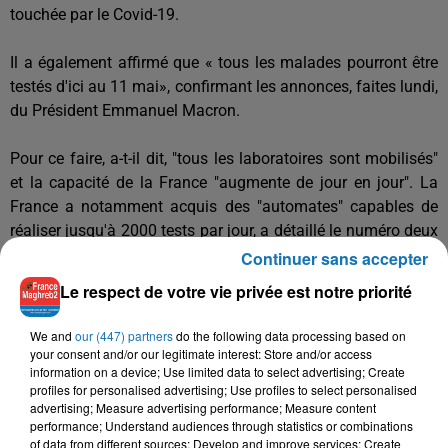
touchée par le Covid-19.
Il a également affirmé que « tous les malades pourront être
testés d'ici au 11 mai», confirmant les annonces, faites lundi,
du Président Emmanuel Macron.
Pour ce faire, a-t-il dit, "tous les laboratoires sont mobilisés"
et la capacité de la France "augmente de jour en jour". La
France a notamment acquis des "automates" capables de
réaliser jusqu'à 2000 tests par jour, a détaillé le numéro deux
du ministère de la Santé.
Continuer sans accepter
Le respect de votre vie privée est notre priorité
We and
our (447) partners
do the following data processing based on
your consent and/or our legitimate interest: Store and/or access
information on a device; Use limited data to select advertising; Create
profiles for personalised advertising; Use profiles to select personalised
advertising; Measure advertising performance; Measure content
performance; Understand audiences through statistics or combinations
of data from different sources; Develop and improve services; Create