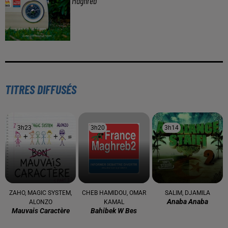
Maghreb
TITRES DIFFUSÉS
3h23
3h23
3h20
3h20
3h14
3h14
ZAHO, MAGIC SYSTEM,
CHEB HAMIDOU, OMAR
SALIM, DJAMILA
Anaba Anaba
ALONZO
KAMAL
Mauvais Caractère
Bahibek W Bes