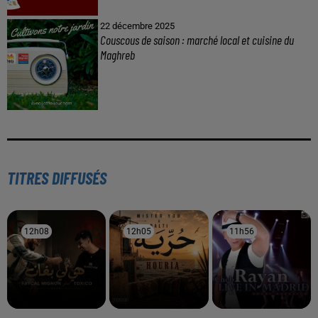
22 décembre 2025
Couscous de saison : marché local et cuisine du
Maghreb
TITRES DIFFUSÉS
12h08
12h08
12h05
12h05
11h56
11h56