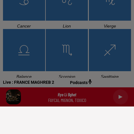
Cancer
Lion
Vierge
Balance
Scorpion
Sagittaire
Live :
FRANCE MAGHREB 2
Podcasts
Hya Li Bghat
FAYCAL MIGNON, TOXICO
Capricorne
Verseau
Poissons