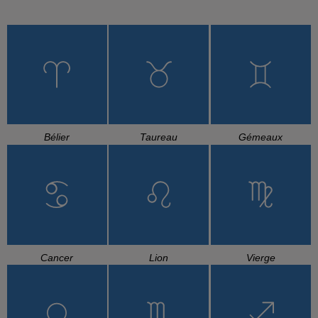
Bélier
Taureau
Gémeaux
Cancer
Lion
Vierge