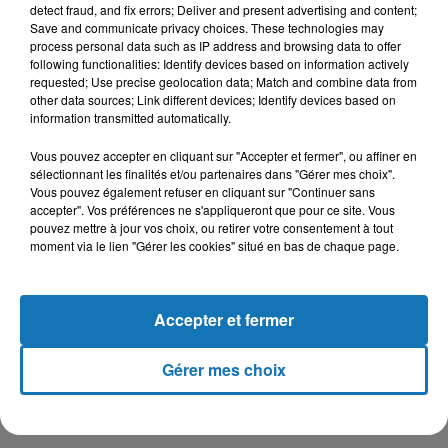
detect fraud, and fix errors; Deliver and present advertising and content;
développement, il serait utile de tirer les conclusions
Save and communicate privacy choices. These technologies may
nécessaires de cette expérience pour décider des valeurs sur
process personal data such as IP address and browsing data to offer
following functionalities: Identify devices based on information actively
lesquelles on souhaite établir notre contrat social", relève M.
requested; Use precise geolocation data; Match and combine data from
El Jai.
other data sources; Link different devices; Identify devices based on
information transmitted automatically.
* PCNS (
Policy Center for the New South
)
Vous pouvez accepter en cliquant sur "Accepter et fermer", ou affiner en
sélectionnant les finalités et/ou partenaires dans "Gérer mes choix".
Vous pouvez également refuser en cliquant sur "Continuer sans
accepter". Vos préférences ne s'appliqueront que pour ce site. Vous
pouvez mettre à jour vos choix, ou retirer votre consentement à tout
moment via le lien "Gérer les cookies" situé en bas de chaque page.
Accepter et fermer
Gérer mes choix