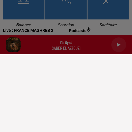
Balance
Scorpion
Sagittaire
Live :
FRANCE MAGHREB 2
Podcasts
Zin Dyali
SABER EL AZZOUZI
Capricorne
Verseau
Poissons
RADIO
NEWS
PODCASTS
DOCUMENTATION
TRIBUNES
CONTACT