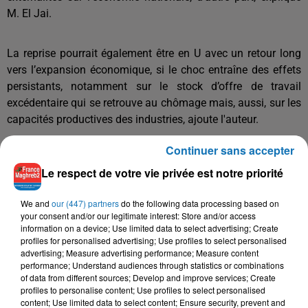
M. El Jai.
La reprise pourrait également être en U avec un retour long
vers l’expansion économique, si le choc entraîne des effets
persistants, notamment sur le stock d’offre de travail
excédentaire qui se retrouve au chômage mais, aussi, sur les
capacités productives des industries, ajoute l'auteur.
Continuer sans accepter
Pour M. El Jai, malgré une hausse constante du budget
Le respect de votre vie privée est notre priorité
alloué à la santé, les efforts consentis restent en deçà des
attentes. A cela s’ajoute d’importantes disparités régionales
We and
our (447) partners
do the following data processing based on
en termes de dépenses et d’effectifs de santé.
your consent and/or our legitimate interest: Store and/or access
information on a device; Use limited data to select advertising; Create
La priorité doit désormais être donnée à ce secteur, indique
profiles for personalised advertising; Use profiles to select personalised
l'auteur, soulignant que le "plan santé 2025", adopté en 2018,
advertising; Measure advertising performance; Measure content
constitue un énorme pas en avant (...).
performance; Understand audiences through statistics or combinations
of data from different sources; Develop and improve services; Create
profiles to personalise content; Use profiles to select personalised
content; Use limited data to select content; Ensure security, prevent and
"A l’heure où notre pays réfléchit à un nouveau modèle de