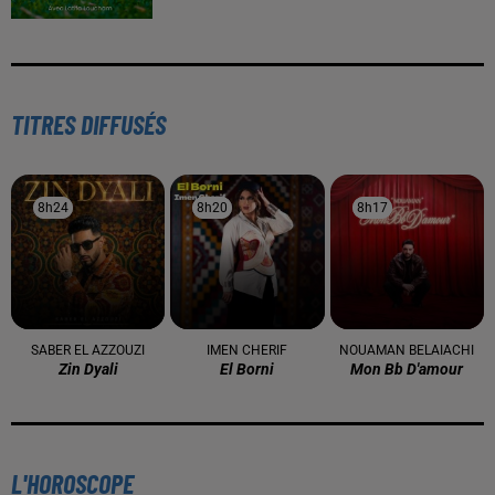
TITRES DIFFUSÉS
8h24
8h24
8h20
8h20
8h17
8h17
SABER EL AZZOUZI
IMEN CHERIF
NOUAMAN BELAIACHI
Zin Dyali
El Borni
Mon Bb D'amour
L'HOROSCOPE