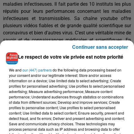
maladies infectiseuses. Il fait partie des 10 instituts les plus
réputés pour leurs performances concernant les maladies
infectieuses et transmissibles. Sa chaîne youtube offre
plusieurs vidéos fiables et de grande qualité scientifique sur
coronavirus et bien d'autres virus. C’est une véritable mine de
savoir et de connaissances médicales et scientifiques. En
Continuer sans accepter
ces temps de peur et de paniques avec le phénoméne du
Covid-19 qui tétanise le monde entier cette chaîne présente
Le respect de votre vie privée est notre priorité
une alternative de qualité, bien utile pour faire face au torrent
de fausses informations et contre vérités qui polluent nos
We and
our (447) partners
do the following data processing based on
your consent and/or our legitimate interest: Store and/or access
réseaux sociaux et autres messageries.
information on a device; Use limited data to select advertising; Create
Didier Raoult
, né le
13 mars 1952
à Dakar au Sénégal, est
profiles for personalised advertising; Use profiles to select personalised
advertising; Measure advertising performance; Measure content
un infectiologue et professeur de microbiologie français.
performance; Understand audiences through statistics or combinations
Médecin biologiste, devenu chercheur il découvre avec son
of data from different sources; Develop and improve services; Create
équipe de nouveaux virus dont les
mimivirus
. Selon le
profiles to personalise content; Use profiles to select personalised
content; Use limited data to select content; Ensure security, prevent and
classement
expertscape
(17 mars 2020) il est le premier
detect fraud, and fix errors; Deliver and present advertising and content;
expert mondial en matière de maladies
Save and communicate privacy choices. These technologies may
transmissibles...Source Wikipédia
process personal data such as IP address and browsing data to offer