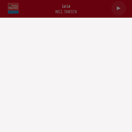
La La
INEZ, TAWSEN
Capricorne
Verseau
Poissons
RADIO
NEWS
PODCASTS
DOCUMENTATION
TRIBUNES
CONTACT
Mentions légales
Politique de confidentialité
Gestion des cookies