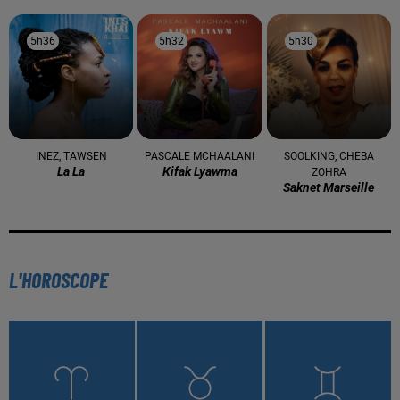
5h36
5h36
5h32
5h32
5h30
5h30
INEZ, TAWSEN
PASCALE MCHAALANI
SOOLKING, CHEBA
La La
Kifak Lyawma
ZOHRA
Saknet Marseille
L'HOROSCOPE