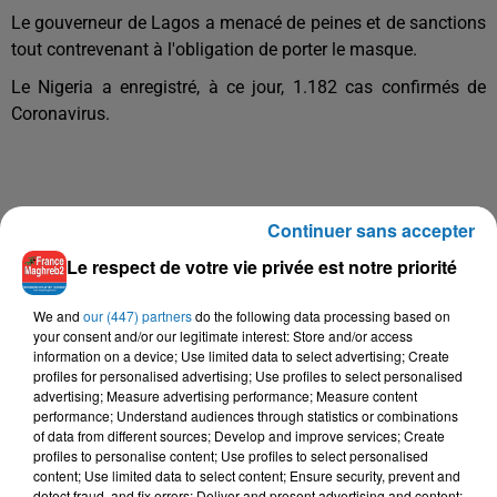
Le gouverneur de Lagos a menacé de peines et de sanctions
tout contrevenant à l'obligation de porter le masque.
Le Nigeria a enregistré, à ce jour, 1.182 cas confirmés de
Coronavirus.
Continuer sans accepter
Le respect de votre vie privée est notre priorité
We and
our (447) partners
do the following data processing based on
your consent and/or our legitimate interest: Store and/or access
information on a device; Use limited data to select advertising; Create
profiles for personalised advertising; Use profiles to select personalised
advertising; Measure advertising performance; Measure content
performance; Understand audiences through statistics or combinations
of data from different sources; Develop and improve services; Create
profiles to personalise content; Use profiles to select personalised
content; Use limited data to select content; Ensure security, prevent and
detect fraud, and fix errors; Deliver and present advertising and content;