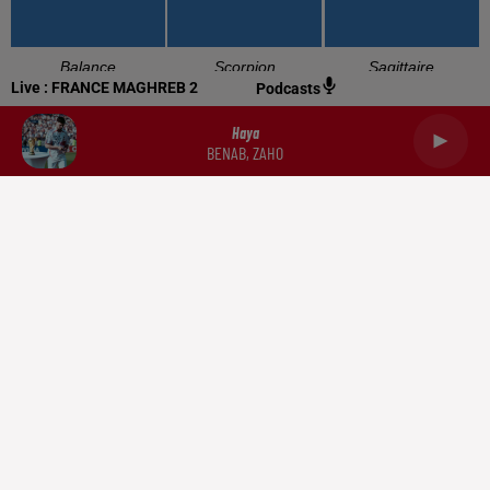
Balance
Scorpion
Sagittaire
Live :
FRANCE MAGHREB 2
Podcasts
Haya
BENAB, ZAHO
Capricorne
Verseau
Poissons
RADIO
NEWS
PODCASTS
DOCUMENTATION
TRIBUNES
CONTACT