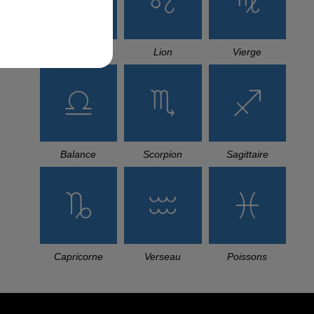
n
Cancer
Lion
Vierge
Balance
Scorpion
Sagittaire
Capricorne
Verseau
Poissons