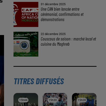
s
31 décembre 2025
Une CAN bien lancée entre
cérémonial, confirmations et
démonstrations
22 décembre 2025
Couscous de saison : marché local et
cuisine du Maghreb
TITRES DIFFUSÉS
15h44
15h44
15h30
15h30
15h28
15h28