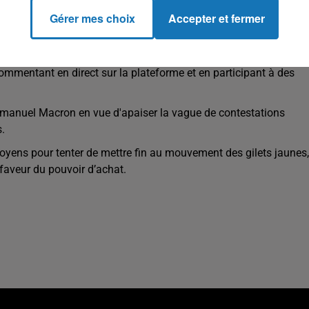
tie et citoyenneté, fiscalité et dépenses publiques, l’organisatio
Gérer mes choix
Accepter et fermer
» selon les informations de France Télévision.
également au programme, affirme la même source.
ommentant en direct sur la plateforme et en participant à des
Emmanuel Macron en vue d'apaiser la vague de contestations
.
 citoyens pour tenter de mettre fin au mouvement des gilets jaunes,
faveur du pouvoir d’achat.