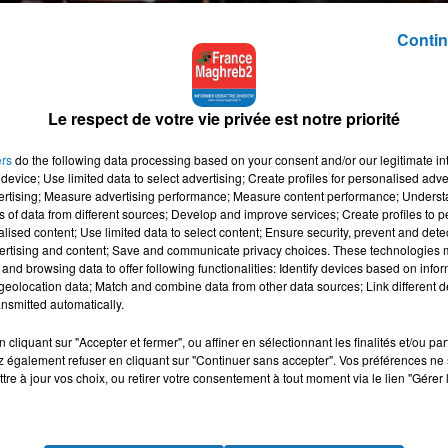
Contin
Le respect de votre vie privée est notre priorité
ers
do the following data processing based on your consent and/or our legitimate int
device; Use limited data to select advertising; Create profiles for personalised adver
vertising; Measure advertising performance; Measure content performance; Unders
ns of data from different sources; Develop and improve services; Create profiles to 
alised content; Use limited data to select content; Ensure security, prevent and detect
ertising and content; Save and communicate privacy choices. These technologies
and browsing data to offer following functionalities: Identify devices based on infor
eolocation data; Match and combine data from other data sources; Link different de
 ces échanges, format assez inédit du grand débat national lanc
nsmitted automatically.
cliquant sur "Accepter et fermer", ou affiner en sélectionnant les finalités et/ou pa
20h avec des citoyens et des ministres », l’exercice vise à
 également refuser en cliquant sur "Continuer sans accepter". Vos préférences ne 
impliquées dans le débat politique.
tre à jour vos choix, ou retirer votre consentement à tout moment via le lien "Gérer 
res du gouvernement pour évoquer quatre sujets inscrits dans le