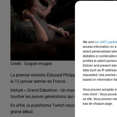
We and
our (447) partn
access information on a 
select personalised ad
statistics or combinatio
profiles to select person
Crédit :
Gogole images
Deliver and present adv
data such as IP address 
requested; Use precise g
Le premier ministre Édouard Philippe participe lui aussi à
based on information tra
le 15 janvier dernier en France.
Vous pouvez accepter en 
Intitulé « Grand Débathon - Un marathon de débats de 9h à 
mes choix". Vous pouvez
toucher les jeunes générations qui ne sont pas forcément 
ce site. Vous pouvez met
bas de chaque page.
En effet, la plateforme Twitch reçoit une dizaine de memb
grand débat.