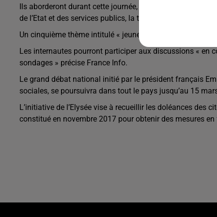
Ils aborderont durant cette journée, les sujets de « démocra
de l’Etat et des services publics, la transition écologique 
Un cinquième thème intitulé « jeunes et politique » est 
Les internautes pourront participer aux discussions « en c
sondages » précise France Info.
Le grand débat national initié par le président français 
sociales, se poursuivra dans tout le pays jusqu’au 15 mars
L’initiative de l’Elysée vise à recueillir les doléances des
constitué en novembre 2017 pour obtenir des mesures en 